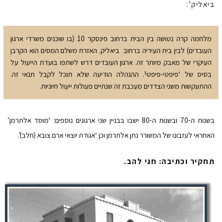
ביאליק’:
מלחמה קרה נטושה בין הבית ברחוב פינסקר 10 (בו שוכנים משרדי ארגון
העובדים) לבין בית העיריה ברחוב ביאליק. האזרח משלם המסים הוא הקרבן
העיקרי של מאבק מיותר זה. ארגון העובדים דרש לשתפו בועדת הייעול על
בסיס של ‘פיפטי-פיפטי’. ההנהלה הודיעה שלא תוכל לקבל תנאי זה.
ההתעקשות משני הצדדים מעכבת זה שנתיים פעולות ייעול חיוניות.
בשנות ה-70 ובשנות ה-80 ישבו בבניין שני ארגונים נוספים: ‘מוסד אלתרמן’
האחראי לעזבונו של המשורר נתן אלתרמן וכן ‘אגודת יוצאי ארם צובא (חלב)’.
תחקיר וכתיבה: חגי להב.