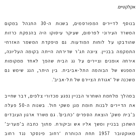
אקלקטיים.
בנוסף לדיירים המפורסמים, בשנות ה-30 התנהל במקום
המשרד העירוני לפרסום, שעיקר עיסוקו היה בהנפקת כרזות
שהודבקו על לוחות המודעות. גם מיפקדת המשמר האזרחי
התמקמה בבניין. ציונה תג’ר שדירתה הייתה בקומה העליונה,
אירחה אומנים וציירים על גג הבית שהפך לאחד ממקומות
המפגש של הבוהמה התל-אביבית. בין היתר, הגג שימש גם
משכנה של ‘אגודת הציירם של תל-אביב’.
במהלך מלחמת השחרור הבניין נפגע מכדורי צלפים, דבר שחייב
את הדיירים לבנות חומת מגן משקי חול. בשנות ה-50 פעלה
ב’בית משק’ הוצאת הספרים ‘כתבים’. גם משרד ארגון העובדים
השתכן בבניין ומשך אליו אש וביקורת. מתוך כתבה ב’מעריב’
מאוקטובר 1957 תחת הכותרת ‘רחוב פינסקר נגד רחוב