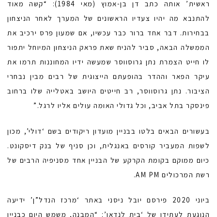
ראשית’ אותה כתב דן בן-אמוץ (מאי 1984): “קשה מאוד
להתנבא מה יהיו צעדיו הראשונים של המערך לאחר הניצחון
בבחירות. דבר אחד ברור כבר עכשיו, אם שמעון פרס ירכיב את
הממשלה הבאה, סביר להניח שאת פראק הניצחון המיוחל יתפור
לו חייט הצמרת נתן גרוסווסר שמעשה ידיו המחוננות תרמו את
עיקר הפאר וההדר בהופעתם הייצוגית של רבים מבין נבחרי
הציבור. נתן גרוסווסר, רב חייטים היושב באטלייה שלו ברחוב
פינסקר בתל אביב, וכל גדולי האומה עולים אליו לרגל.”
בעשורים הבאים בלטו בבניין מועדון ריקודים בשם ‘דולי’, מכון
לשפות המעביר קורסים באנגלית, וכן סניף של בנק דיסקונט.
כיום ממוקם בקומת הקרקע של הבניין אחד מסניפיה הרבים של
רשת המרכולים AM PM.
ביוני 2020 פירסם יובל ניסני באתר ‘מרכז הנדל”ן’ ידיעה
הנוגעת לעתידו של ‘בית לנדאו’: “המבנה, משמש היום כבניין