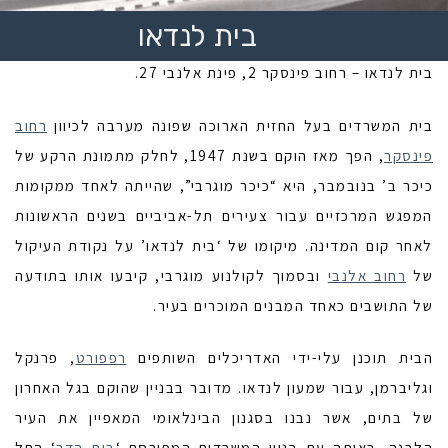
בית לנדאו
בית לנדאו – רחוב פינסקר 2, פינת אלנבי 27.
בית המשרדים בעל החזית הארוכה שפונה מערבה לכיוון
רחוב
פינסקר
, הפך מאז הוקם בשנת 1947, לחלק מתמונת הרקע של
כיכר ב’ בנובמבר, היא “כיכר מוגרבי”, שהייתה לאחד ממקומות
המפגש המרכזיים עבור צעירים תל-אביביים בשנים הראשונות
לאחר קום המדינה. מיקומו של ‘בית לנדאו’ על נקודת העיקול
של
רחוב אלנבי
ובסמוך לקולנוע מוגרבי, קיבעו אותו בתודעה
של התושבים כאחד המבנים המוכרים בעיר.
הבית תוכנן עלי-ידי האדריכלים השותפים
רפפורט
, פרנקל
וגליברמן, עבור שמעון לנדאו. מדובר בבניין שהוקם בגל האחרון
של בתים, אשר נבנו בסגנון הבינלאומי המאפיין את העיר
הלבנה. באותה עת בניין המשרדים המפורסם ‘
בית הדר
‘ החל