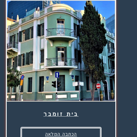
בית זומבך
הכתבה המלאה