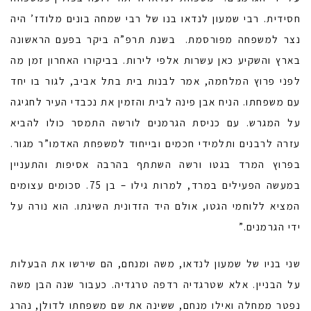
חסידית. רבי שמעון לנדאו בנו של רבי שמחה בונים מלודז’ היה
נצר למשפחה מפורסמת. בשנת תרפ”ה ביקר בפעם הראשונה
בארץ והשקיע כאן עשרות אלפי לירות. בביקורו האחרון זמן מה
לפני פרוץ המלחמה, אמר לבנות בית בתל אביב, לגור בו יחד
עם משפחתו. הניח אבן פינה לבית והזמין את נכבדי העיר לחגיגה
על המגרש. עם כניסת הגרמנים לורשה התמסר כולו להביא
עזרה לרבנים ותלמידי חכמים ובייחוד למשפחת האדמו”ר מגור.
בפרוץ המרד בגטו ורשה השתתף בהרבה אסיפות והתעניין
במעשה הפעילים במרד, למרות גילו – בן 75. סכומים עצומים
המציא ללוחמי הגטו, אולם היד הזדונית השיגתו. הוא נורה על
ידי הגרמנים.”
שני בניו של שמעון לנדאו, משה ומנחם, הם שירשו את הבעלות
על הבניין. אלא שטרגדיה רדפה טרגדיה. כעבור שנה הבן משה
נפטר ממחלה ואילו מנחם, ששינה את שם משפחתו לדולן, נהרג