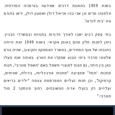
בשנת 1959 בתאונת דרכים שאירעה בגרמניה המזרחית.
אלמנתו מרים וכן שני בניו אריאל דולן ושמעון דולן, ירשו בתורם
את ‘בית לנדאו’.
בתי עסק רבים ישבו לאורך הדורות בחנויות ובמשרדי הבניין.
ניתן למנות חלק מהם באופן אקראי: בשנת 1949 זאת הייתה
כתובתו של אגף המחירים, במשרד האספקה והקיצוב, שהיה גורם
שלטוני מרכזי בימי הצנע שפקדו את הארץ. באותה שנה פעלו
כאן בין היתר, גם חנות למוצרי חשמל בשם ‘חשמל מוגרבי’, חנות
מתנות ‘תמל’ שמציעה “מתנות אורגינליות, בדולח, שטיחים,
קרמיקה”, וכן חנות נעליים המפרסמת עצמה “ילדים בריאים
ועליזים רק בנעלי אריה המשובחים. רחוב פינסקר 2 מול
מוגרבי.”