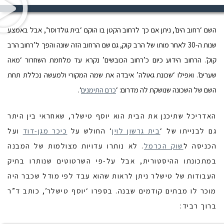
השם ‘רחוב הים’, ניתן אם כך לרחוב הקטן בו הוקם ‘בית גולדוסר’, אבל באמצע
שנות ה-30 לאחר מותו של הרב קוק, גם שם הרחוב הזה שונה והפך ל’רחוב הרב
קוק’. הרחוב הידוע כיום כ’רחוב הכובשים’ נקרא עד מלחמת השחרור ‘מאה
שערים’. ואפילו ‘שכונת גאולה’ איבדה את שמה המקורי ולמעשה נכללת תחת
השם של השכונה שנושקת לה מדרום: ‘
כרם התימנים
‘.
האדריכל שתיכנן את הבית הוא יוסף טישלר, שאחראי בין היתר
גם לבנייתו של ‘
בית גרשון לוין
‘ החולש על
כיכר מגן-דוד
ועל
הכניסה ל
שוק הכרמל
. לא נותרו עדויות מצולמות של המבנה
במתכונתו ההיסטורית, אבל על-פי השרטוטים שנותרו בתיק
העבודות של טישלר ניתן לראות שהוא עבד לפי מודל שכבר היה
מוכר לו מבתים קודמים שבנה. בספרו ‘יוסף טישלר’, כותב ד”ר
ברוך רביד: