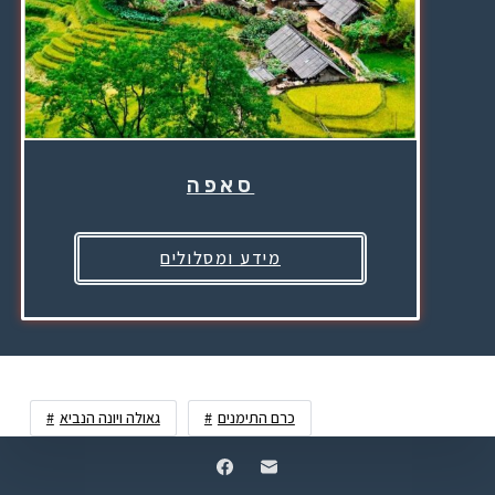
סאפה
מידע ומסלולים
כרם התימנים
גאולה ויונה הנביא