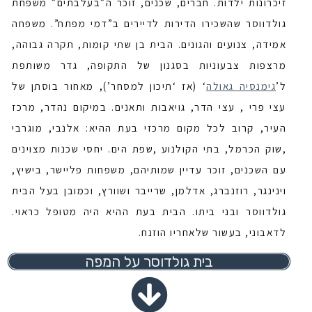
זיכרונות ילדות. חברים, שכנים, זוכר ה”בעלבתים” משפחת
גולדווסר שהשכירו הדירות לדיירים ב”דמי מפתח”. משפחה
אמידה, צנועים והגונים. הבית בן שתי קומות, תקרה גבוהה,
מרצפות צבעוניות בסגנון של התקופה, גדר משותפת
ל’
גימנסיה גאולה
‘ (אז ‘תיכון למסחר’), מאחור בוסתן של
עצי פרי , עצי הדר, גויאבות ותאנים. במיקום נהדר, מרכז
העיר, קרוב לכל מקום מרכזי בעת ההיא: אלנבי, מוגרבי
,שוק הכרמל, בתי הקולנוע ,שפת הים. יחסי שכנות מצוינים
עם השכנים, זוכר עדיין שמותיהם, משפחות פליישר, בישיץ,
וינינגר, רוזנברג, אדלמן, שרייבר ושוורץ, וכמובן בעל הבית
גולדווסר ובני ביתו. הבית בעת ההיא היה מטופל כראוי.
לדאבוני, בעשור שלאחריו הוזנח.
בית גולדוסר על המפה