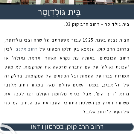
בֵּית גּוֹלְדְוָסֶר
בית גולדוסר – רחוב הרב קוק 33.
הבית נבנה בשנת 1925 עבור משפחתם של שרה וצבי גולדוסר,
ברחוב הרב קוק, שנמצא בין חלקו הצפוני של
רחוב אלנבי
לבין
רחוב הכובשים. באותה עת נקרא האזור ‘אדמת גאולה’ או
‘שכונת גאולה’ על-שם החברה שרכשה את הקרקעות. לא מעט
תמורות עברו על השמות ועל הכינויים של המקומות, בחלק זה
של תל-אביב, במאה השנים שחלפו מאז. במקור רחוב אלנבי
נקרא ‘דרך הים’, אבל בסוף מלחמת העולם רצו לכבד את
משחרר הארץ מן השלטון התורכי והסבו את שם הנתיב המרכזי
של העיר ל’רחוב אלנבי’.
רחוב הרב קוק, בסרטון וידאו