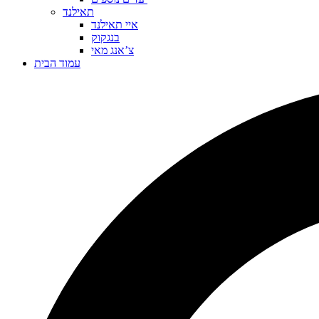
תאילנד
איי תאילנד
בנגקוק
צ’אנג מאי
עמוד הבית