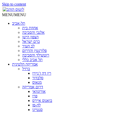
Skip to content
MENU
MENU
תל-אביב
אחוזת בית
אלנבי והסביבה
הצפון הישן
כרם ישראל
לב העיר
פלורנטין והדרום
רוטשילד והסביבה
תל אביב כללי
אמריקה הלטינית
ברזיל
ריו דה ז’ניירו
סלבדור
מנאוס
דרום אמריקה
אורוגוואי
פרו
בואנוס איירס
לה-פז
סנטייגו