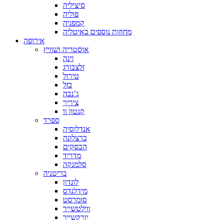
סיציליה
פוליה
קמפניה
מחוזות נוספים באיטליה
אירופה
אוסטריה ושוויץ
וינה
זלצבורג
טירול
בזל
ג’נבה
ציריך
קנטון וו
ספרד
אנדלוסיה
ברצלונה
הבסקים
מדריד
סלמנקה
בריטניה
לונדון
מידלנדס
סומרסט
ווילטשייר
יורקשייר