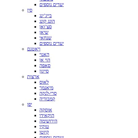
יעדים נוספים
סין
בייג’ינג
הונג קונג
סצ’ואן
שיאן
שנחאי
יעדים נוספים
ויאטנם
האנוי
הוי אן
סאפה
סייגון
ארצות
לאוס
מיאנמר
סרי-לנקה
קמבודיה
יפן
אוסקה
הוקאידו
הירושימה
טוקיו
קיוטו
יעדים נוספים