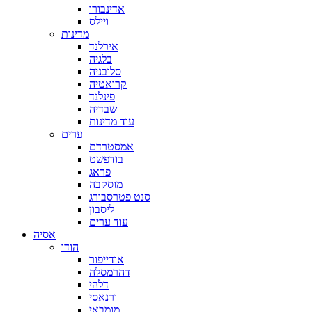
אדינבורו
ויילס
מדינות
אירלנד
בלגיה
סלובניה
קרואטיה
פינלנד
שבדיה
עוד מדינות
ערים
אמסטרדם
בודפשט
פראג
מוסקבה
סנט פטרסבורג
ליסבון
עוד ערים
אסיה
הודו
אודייפור
דהרמסלה
דלהי
ורנאסי
מומבאי