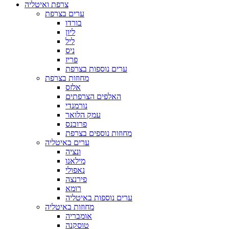
צרפת ואיטליה
ערים בצרפת
בורדו
ליון
ליל
ניס
פריז
ערים נוספות בצרפת
מחוזות בצרפת
אלזס
האלפים הצרפתים
נורמנדי
עמק הלואר
פרובנס
מחוזות נוספים בצרפת
ערים באיטליה
ונציה
מילאנו
נאפולי
פירנצה
רומא
ערים נוספות באיטליה
מחוזות באיטליה
אומבריה
טוסקנה