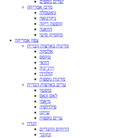
יעדים נוספים
מרכז אמריקה
גואטמלה
ניקרגואה
קוסטה ריקה
הוואנה
מקסיקו סיטי
צפון אמריקה
מדינות בארצות הברית
אלסקה
טקסס
הוואי
וירג’יניה
קולורדו
מדינות נוספות
ערים בארצות הברית
בוסטון
לאס וגאס
מיאמי
פילדלפיה
שיקגו
ערים נוספות
קנדה
הרוקיס הקנדיים
ונקובר