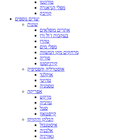
טורונטו
מפלי הניאגרה
קוויבק
יעדים נוספים
שונות
אתרים מופלאים
בעקבות ז’ול ורן
טהרן
מפלי מים
מרחקים מקו המשווה
סוריה
קירגיזסטן
אוסטרליה והפסיפיק
אוקלנד
טהיטי
טסמניה
אפריקה
מרקש
נמיביה
סנגל
קייפטאון
הבלקן והקווקז
איסטנבול
אלבניה
גאורגיה