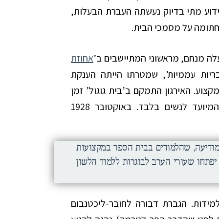
ידוע מתי בדיוק נעשתה העברת הבעלות,
וחתומה על מסמכי הבית.
לה מנחם, מראשוני המתיישבים ב’
אחוזת
בריות עממיות’, שמטרתו הייתה הענקת
וע. האירגון התמקם ב’בית גוגול’ זמן
קצר לאחר גמר הבניה ופתח בו בית-ספר המיועד לנשים בלבד. באוקטובר 1928
ודיעה, שהלמודים בבית הספר במקצועות
 יפתחו שעורי הערב לבוגרות ללמוד הלשון
למידות. הגברת דבורה לחובר-ליכטנבום