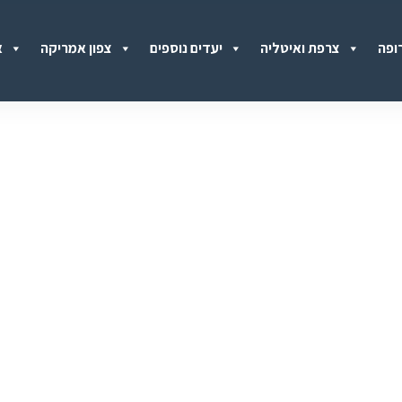
ופה
צרפת ואיטליה
יעדים נוספים
צפון אמריקה
א