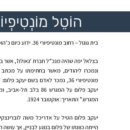
הוֹטֵל מוֹנְטִיפְיוֹר
בית
גוגול – רחוב מונטיפיורי 36. ידוע כיום כ’הוטל מונטיפיורי’.
בצלאל יפה שהיה מנכ”ל חברת ‘גאולה’, אשר ב
ונמכרו ליהודים, מאשר בחתימתו על מכתב 
מונטיפיורי 36, נמכר לאדם בשם יעקב
יעקב פלום על המגרש 86 ב
המגרש.” התאריך: אוקטובר 1924.
יעקב פלום הטיל על אדריכל משה לוברינצקי
הייתה כוונתו של פלום בנוגע לבניין, אך עוש