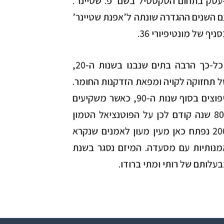
ת גוגול’ בית-עסק בתחום הטקסטיל בשם ‘פ. שטיינר’.
ם השנים ההגדרה שונתה ל’אפנת שטיינר’
אחר-כך ההשתלשלות כצפוי, כפי שקרה עם כל-כך הרבה בתים שנבנו בשנות ה-20,
ל תחזוקה לקויה ומפאת הזדקנות החומר.
הדירות הוזנחו ואף ננטשו, ואז כשהגיע גל השיפוצים בסוף שנות ה-90, כאשר משקיעים
ואנשי ממון הבינו את מה שהבין יעקב פלום 80 שנה קודם לכן על הפוטנציאל הטמון
במבנה, גם הבית הזה שופץ ושוקם. בשנת 2002 נפתח כאן מעין מעון לאמנים שנקרא
אמנותיות עם מסעדה. המיזם נסגר בשנת