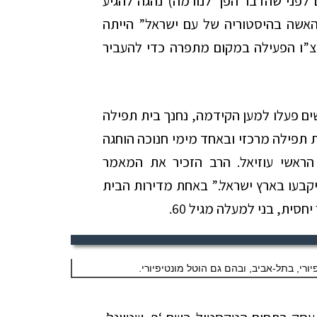
 לפני שהדבר הפך לנורמה) נהגה להגיע
הרצות. “האשה בהיסטוריה של עם ישראל” הייתה
מה, אחת ההרצאות שלה. בשנות ה-40 ויצ”ו הפעילה במקום מתפרה כדי להעביר
ו בניין בו נשים פעלו למען הקידמה, נחנך בית תפילה
רחוב מונטיפיורי 36 נפתח בית תפילה מרכזי ובאחד מימי חנוכה הוחגה
הראשי עוזיאל. הרב הזכיר את המאמר
יקבעו בארץ ישראל.” באחת מדירות הבית
ורי, בתל-אביב, ובהם גם הוטל מונטיפיורי.