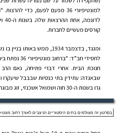
(שהקפידה לשמור על שם נעוריה עשרות שנים
למונטיפיורי 36 מפעם לפעם, כדי ל
לדוג
קורסים מעשיים לחברות.
ומנגד, בדצמבר 1934, ממש באות
לחסידי חב”ד: “ב
חנוכת הבית. אחרי דברי פתיחה, נאם הרב 
שבאגדה: עתידין בתי כנסיות שבבבל שיעקרו ו
גרו בשנות ה-30 חוה ושמואל אשכנזי, זוג מבוגר יחסית, בני למעלה מגיל 60.
בסרטון זה מצולמים בתים היסטוריים הניצבים לאורך רחוב מונטיפי