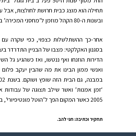
החל מסוף שנות ה-50 פעל ב’בי
תחילה הוא מוצג כבית חרושת לחולצות, אבל ע
ובשנות ה-80 הקהל מוזמן ל’מחסני המכירה’ בסניף של מונטיפיורי 36.
בסגנון האקלקטי: מצבו של הבניין התדרדר בש
‘זמן אמנות’ ואשר שילב תצוגה של עבודות 
2005 כאשר המקום הפך ל’הוטל מונטיפיורי’, בבעלותם של רותי ומתי ברודו.
תחקיר וכתיבה: חגי להב.