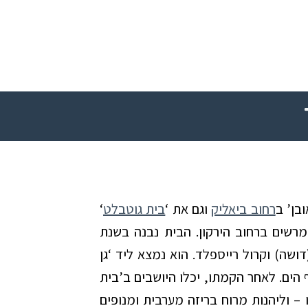
בן’ ב
רחוב ביאליק
וגם את ‘
בית גוטבלט
‘
המבנה המרשים ברחוב הירקון. הבית נבנה בשנת
ה (דושה) וקרול רייספלד. הוא נמצא ליד ‘גן
הים. לאחר הקמתו, יכלו היושבים ב’בית
 וליהנות מרוח בריזה מערבית ומנופים