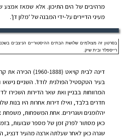
מרהיבים של הים התיכון. אלא שמאז אמצע שנו
מעיני הדיירים על-ידי
המבנה של ‘מלון דן’.
בסרטון זה מצולמים שלושת הבתים ההיסטוריים הניצבים בשכנות
רייספלד ובית שיק.
דינה לבית קויאט (1888
בעיר הטקסטיל הפולנית לודז’. השניים נישאו 
המרווחות בבניין ואת שאר הדירות השכירו לדי
חדרים בלבד, ואילו דירות אחרות היו בנות שלו
יהלומנים ושגרירים. אחת המשפחות, משפחת צ’ו
כאן מסתור לפרק זמן של מספר שבועות, בזמן
שגרה כאן לאחר שעלתה ארצה מהעיר דנציג, הי