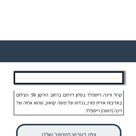
קרול ודינה רייספלד בסלון דירתם ברחוב הירקון 96. הצילום
באדיבות אירית פורז, נכדתו של משה קויאט, שהוא אחיה של
דינה (דושה) רייספלד.
צפו בערוץ היוטיוב שלנו