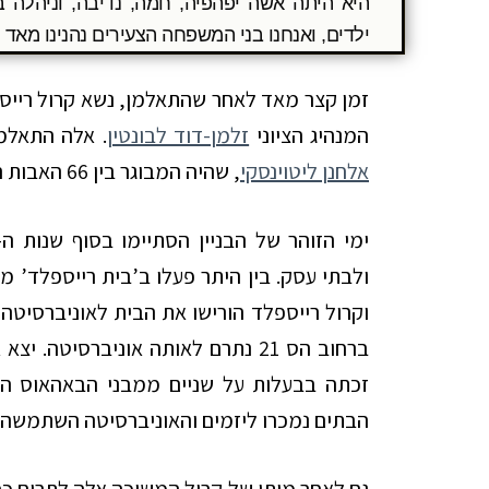
היא היתה אשה יפהפיה, חמה, נדיבה, וניהלה ב
ילדים, ואנחנו בני המשפחה הצעירים נהנינו מאד
זמן קצר מאד לאחר שהתאלמן, נשא קרול רייספ
המנהיג הציוני
זלמן-דוד לבונטין
. אלה התאלמנ
אלחנן ליטוינסקי
, שהיה המבוגר בין 66 האבות המייסדים של העיר תל-אביב.
ולבתי עסק. בין היתר פעלו ב’בית רייספלד’ מ
וקרול רייספלד הורישו את הבית לאוניברסיטה 
ברחוב הס 21 נתרם לאותה אוניברסיטה
זכתה בבעלות על שניים ממבני הבאהאוס הי
הבתים נמכרו ליזמים והאוניברסיטה השתמשה ב