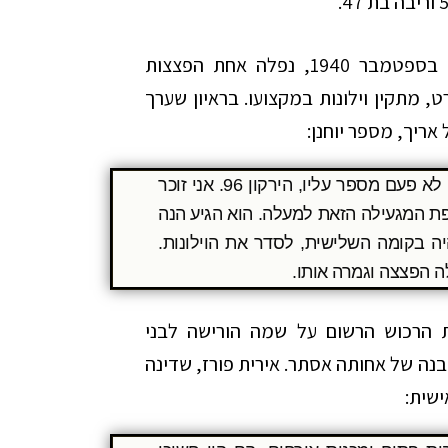
בהפצצת חיל האוויר האיטלקי על תל-אביב, בספטמבר 1940, נפלה אחת הפצצות
, מתקין וילונות במקצועו. בראיון שערך
 אריך, מספר יוחנן:
אתם רואים את הבאהאוס הזה, בניין יפהפה, אני לא פעם מספר עליו, הירקון 96. אני זוכר
ספת המגעילה הזאת למעלה. הוא הגיע הנה
ה בקומה השלישית, לסדר את הוילונות.
ה הפצצה וגמרה אותו.
ייספלד נפטרה ב-19 במאי 1960. את הרכוש הרשום על שמה הורישה לבני
נה של אחותה אסתר. אירית פורז, שדינה
ישית: