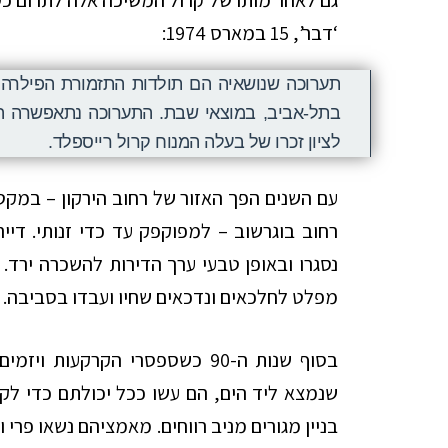
גם לאחר מותו של קרול המשיכה אלה לתרום כס
‘דבר’, 15 במארס 1974:
תערוכה שנושאיה הם תולדות התזמורת הפילרהמ
בתל-אביב, במוצאי שבת. התערוכה נתאפשרה ה
לציון זכרו של בעלה המנוח קרול רייספלד.
עם השנים הפך האזור של רחוב הירקון – במקטע
רחוב בוגרשוב – למפוקפק עד כדי זנותי. דייר
נסגרו ובאופן טבעי ערך הדירות להשכרה ירד. 
מפלט לחלכאים ונדכאים שחיו ועבדו בסביבה.
בסוף שנות ה-90 כשספסרי הקרקעו
שנמצא ליד הים, הם עשו ככל יכולתם כדי לקב
בניין מגורים מניב רווחים. מאמציהם נשאו פרי 