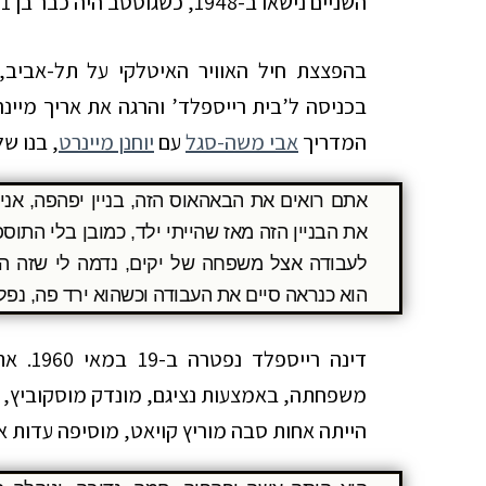
השניים נישאו ב-1948, כשגוסטב היה כבר בן 51 וריבה בת 47.
בכניסה ל’בית רייספלד’ והרגה את אריך מיינרט
המדריך
אבי משה-סגל
עם
יוחנן מיינרט
, בנו של
את הבניין הזה מאז שהייתי ילד, כמובן בלי התו
לעבודה אצל משפחה של יקים, נדמה לי שזה הי
הוא כנראה סיים את העבודה וכשהוא ירד פה, נפל
דינה ר
משפחתה, באמצעות נציגם, מונדק מוסקוביץ, ב
הייתה אחות סבה מוריץ קויאט, מוסיפה עדות א