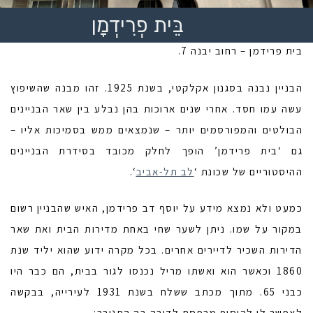
בֵּית פְרִידְמָן
בית פרידמן – רחוב יבנה 7.
הבניין נבנה בסגנון אקלקטי, בשנת 1925. זהו מבנה שהשיפוץ
עשה עמו חסד. אחרי שנים ארוכות בהן נבלע בין שאר הבניינים
הבולטים והמפורסמים יותר – שנמצאים ממש בסמיכות אליו –
גם ‘בית פרידמן’ הופך לחלק מכובד בסידרת הבניינים
ההיסטוריים של שכונת ‘
לב תל-אביב
‘.
כמעט ולא נמצא מידע על יוסף דב פרידמן, האיש שהבניין רשום
במקור על שמו. ניתן לשער שחי באחת מדירות הבית ואת שאר
הדירות השכיר לדיירים אחרים. בכל מקרה ידוע שהוא יליד שנת
1860 וכאשר הוא ואשתו מריל נכנסו לגור בבית, הם כבר היו
כבני 65. מתוך מכתב ששלח בשנת 1931 לעירייה, בבקשה
לאפשר לו להוסיף מרפסת לדירה בה התגורר: