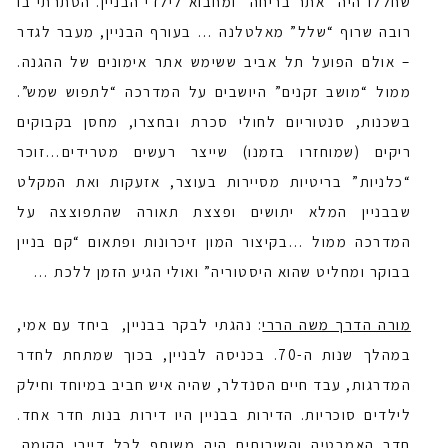
שחללו היה “אתר בריחה” ומחבוא לילדי הבניין. הסתרתי בו
רובה שרוף “שלל” מאלטלנה … בעורף הבניין, מעבר לגדר
– אולם הפועל תל אביב ששימש אתר אימונים של ההגנה.
ממול “מושב זקנים” היושבים על המדרכה “לתפוש שמש”.
בשכנות, סנטוריום לחולי סכרת ובחצרו, מחסן בקבוקים
ריקים (שמוחזרו בזמנו) שייצר רעשים מטרידים…זוכר
“כלניות” בריטיות מסיירות בעוצר, אזעקות ואת המקלט
שבבניין המלא יתושים ופצצת תאורה שהתפוצצה על
המדרכה ממול …בקיצור המון זיכרונות ופתאום “קם בניין
בבוקר ומחליט שהוא היסטוריה” ואולי הגיע הזמן ללכת …
מורה הדרך משה הררי
: נהגתי לבקר בבניין, ביחד עם אמי,
במהלך שנות ה-70. בכניסה לבניין, בכוך שמתחת לחדר
המדרגות, עבד חיים הסנדלר, שהיה איש חביב במיוחד וחילק
לילדים סוכריות. הדירות בבניין היו דירות בנות חדר אחד.
חדר האמבטיה והשירותים היה משותף לכל דיירי הקומה.