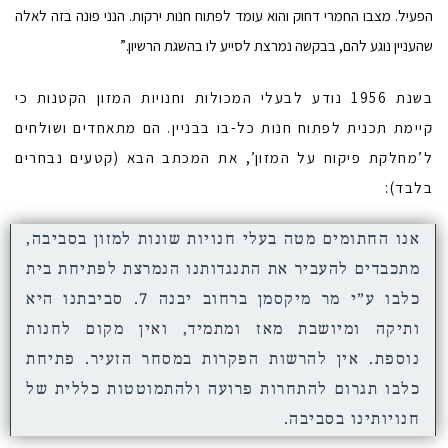
הפעיל. מצבו החמרי דחוק והוא עומד לפתוח חנות ירקות. הנני פונה בזה לאלה
שהעניין נוגע להם, בבקשה נמרצת לסייע לו בהשגת הרשיון.”
בשנת 1956 נודע לבעלי המכולות וחנויות המזון הקטנות כי
קיימת תכנית לפתוח חנות כל-בו בבניין. הם מתאחדים ושולחים
ל’מחלקת פיקוח על המזון’, את המכתב הבא (קטעים נבחרים
בלבד):
אנו החתומים מטה בעלי חנויות שונות למזון בסביבה,
מתכבדים להעביר את התנגדותנו הנמרצת לפתיחת בית
כלבו ע”י מר מיקסמן ברחוב יבנה 7. סביבתנו היא
ותיקה ומיושבת מאז ומתמיד, ואין מקום לחנות
נוספת. אין להרשות הפקרות במסחר הזעיר. פתיחת
כלבו תגרום להתחרות פרועה ולהתמוטטות כללית של
חנויותינו בסביבה.