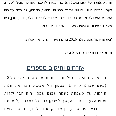
החל משנות ה-70 ישבו במבנה שני בתי מסחר להפצת ספרים: ‘מבט’ ו’ספרים
לעם’. בשנות ה-70 וה-80 מלבד החנויות בקומת הקרקע, גם חלק מדירות
המגורים הפכו לבתי עסק קטנים. באותן שנים פעלו כאן סנדלר, חייט, מזנון, בית
מלאכה לעיבוד תכשיטים, מעבדת שיניים ובית דפוס.
‘בית פרידמן’ שופץ בשנת 2016 בתכנון משרד להלה אדריכלות.
תחקיר וכתיבה: חגי להב.
אזרחים ותיקים מספרים
זיו זמיר
: זה היה בית ילדותי בו חייתי עם משפחתי עד גיל 10
(משם עברנו לדירתנו בצפון תל אביב). זוכר את חנות
הירקות של משפחת לינקר, (בנם שמעון היה חבר ילדות
ואחיו הצעיר הפך בהמשך לשחקן כדורגל במכבי תל אביב)
… הבניין היה שונה, בן שתי קומות בלבד, עם גג רעפים