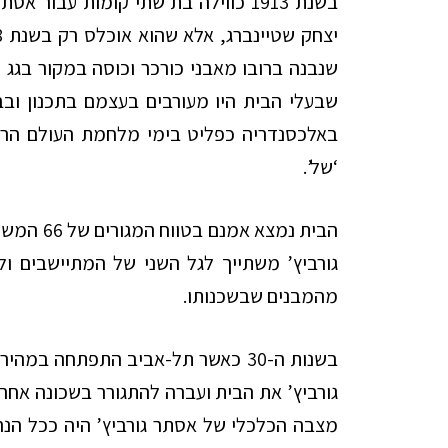
בשנת 1913 כווילה בת שתי קומות עבור
שנבנה ברובו מאבני כורכר וכוסה במקור בגג 
שבעלי הבית היו מעורבים בעצמם בתכנון ובבנ
באלכסנדריה כפליט בימי מלחמת העולם הרא
‘של’.
הבית נמצא אמנם בטווח המגורים של 66 המשפחות המייסדות של
גורביץ’ משתייך לגל השני של המתיישבים ול
מהמבנים שבשכנותו.
בשנות ה-30 כאשר תל-אביב התפתחה 
גורביץ’ את הבית ועברה להתגורר בשכונה אחר
מצבה הכלכלי של אסתר גורביץ’ היה ככל הנר