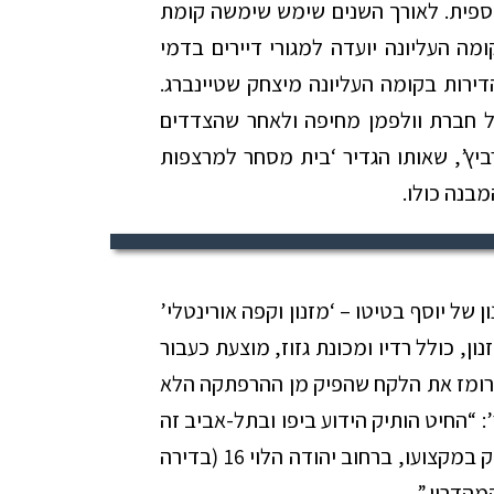
כספית. לאורך השנים שימש שימשה קומת
ומה העליונה יועדה למגורי דיירים בדמי
רות בקומה העליונה מיצחק שטיינברג.
ל חברת וולפמן מחיפה ולאחר שהצדדים
יץ’, שאותו הגדיר ‘בית מסחר למרצפות
מבנה כולו.
ע המזנון של יוסף בטיטו – ‘מזנון וקפה אורינטלי’
ן, כולל רדיו ומכונת גזוז, מוצעת כעבור
מרומז את הלקח שהפיק מן ההרפתקה הלא
“החיט הותיק הידוע ביפו ובתל-אביב זה
כבר 20 שנה, מר יוסף בטיטו, חזר שוב להתעסק במקצועו, ברחוב יהודה הלוי 16 (בדירה
מהדרין.”