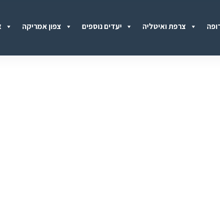
ופה
צרפת ואיטליה
יעדים נוספים
צפון אמריקה
א