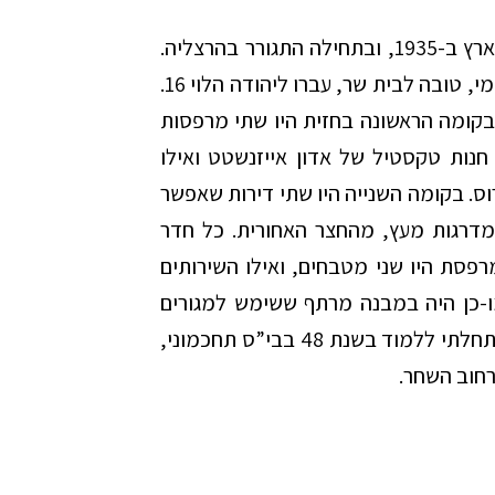
עדותו של משה קליין: אבי, יוסף קליין, הגיע לארץ ב-1935, ובתחילה התגורר בהרצליה.
בהגיעו לת”א גר ברחוב דיזנגוף ועם נישואיו לאימי, טובה לבית שר, עברו ליהודה הלוי 16.
 בקומה הראשונה בחזית היו שתי מרפסות
חנות טקסטיל של אדון אייזנשטט ואילו
. בקומה השנייה היו שתי דירות שאפשר
 מדרגות מעץ, מהחצר האחורית. כל חדר
רפסת היו שני מטבחים, ואילו השירותים
-כן היה במבנה מרתף ששימש למגורים
לבחור רווק, ובחצר צריף לזקנה גלמודה. אני התחלתי ללמוד בשנת 48 בבי”ס תחכמוני,
רחוב השחר.