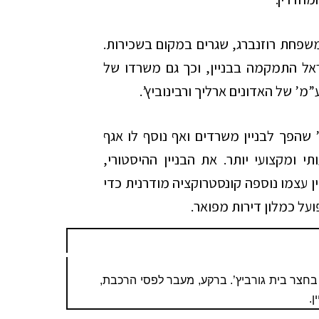
שפחת רוזנברג, שגרים במקום בשכירות.
ל התמקמה בבניין, וכך גם משרדו של
מ’ של האדונים ארליך ורבינוביץ’.
ורביץ’ שהפך לבניין משרדים ואף נוסף לו אגף
 שחזור משמעותי ומקצועי יותר. את הבניין ההיסטורי,
ן עצמו נוספה קונסטרוקציה מודרנית כדי
ועל כמלון דירות מפואר.
בה ויוסף קליין וילדיהם משה ויהודית, בשנת 1948, בחצר בית גורביץ’. ברקע, מעבר לפסי הרכבת,
ן.