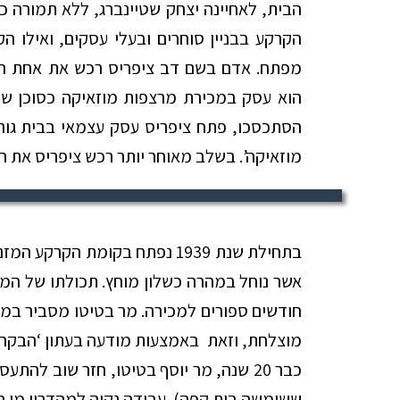
הבית, לאחיינה יצחק שטיינברג, ללא תמורה 
הקרקע בבניין סוחרים ובעלי עסקים, ואילו הק
מפתח. אדם בשם דב ציפריס רכש את אחת הדי
הוא עסק במכירת מרצפות מוזאיקה כסוכן ש
הסתכסכו, פתח ציפריס עסק עצמאי בבית גורב
מוזאיקה’. בשלב מאוחר יותר רכש ציפריס את ה
בתחילת שנת 1939 נפתח בקומת הקרק
אשר נוחל במהרה כשלון מוחץ. תכולתו של המזנו
חודשים ספורים למכירה. מר בטיטו מסביר ב
מוצלחת, וזאת באמצעות מודעה בעתון ‘הבקר’: 
ששימשה בית קפה). עבודה נקיה למהדרין מן ה