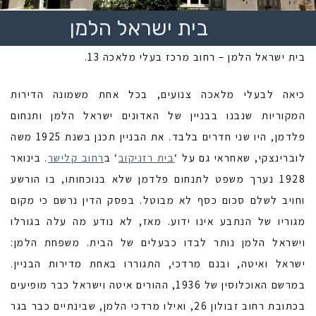
בית ישראל הלמן
בית ישראל הלמן – רחוב מרכז בעלי מלאכה 13.
כיאה לבעלי מלאכה צנועים, בכל אחת משמונה הדירות
המקוריות שנבנו בבניין של האדונים ישראל הלמן ותנחום
פלדמן, היו שני חדרים בלבד. את הבניין תכנן בשנת 1925 משה
לוברינצקי, שאחראי גם על ‘
בית רזניקוב
‘ ב
רחוב קלישר
. בינואר
1928 נערך משפט לתנחום פלדמן שלא בנוכחותו, בו הורשע
וחויב לשלם סכום כסף לא מבוטל. בפסק הדין נרשם כי מקום
מגוריו של הנתבע אינו ידוע. מאז, לא נודע מה עלה בגורלו
וישראל הלמן נותר לבדו כבעלים של הבית. משפחת הלמן:
ישראל ואיטה, ובנם מרדכי, התגוררו באחת מדירות הבניין.
במרשם האוכלוסין של 1936, ההורים איטה וישראל כבר מופיעים
בכתובת רחוב זבולון 26, ואילו מרדכי הלמן, שבינתיים כבר בגר