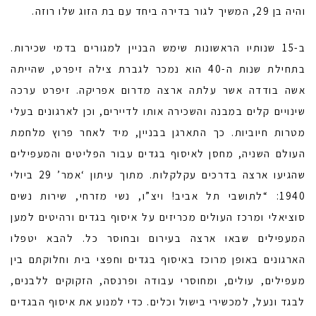
והיה בן 29, המשיך לגור בדירה ביחד עם בת הזוג שלו רוזה.
ב-15 שנותיו הראשונות שימש הבניין למגורים בדמי שכירות.
בתחילת שנות ה-40 הוא נמכר לגברת צילה זיפרט, שהייתה
אשה בודדה אשר עלתה ארצה מדרום אפריקה. זיפרט ערכה
שינויים קלים במבנה והשכירה אותו לדיירים, וכן לארגונים בעלי
מטרות חיוביות. כך התארגן בבניין, מיד לאחר פרוץ מלחמת
העולם השניה, מחסן לאיסוף בגדים עבור הפליטים והמעפילים
שהגיעו ארצה בדרכים עקלקלות. מתוך עיתון ‘אמר’ 29 ביולי
1940: “לתושבי תל אביב! ויצ”ו, נשי מזרחי, שירות נשים
סוציאלי ומרכז העולים מכריזים על איסוף בגדים ורהיטים למען
המעפילים שבאו ארצה בעירום ובחוסר כל. להבא יטפלו
הארגונים באופן מרוכז באיסוף בגדים וחפצי בית וחלוקתם בין
מעפילים, עולים, ומחוסרי עבודה ופרנסה, הזקוקים ללבנים,
לבגד ונעל, למכשירי בישול וכלים. כדי למנוע את איסוף הבגדים