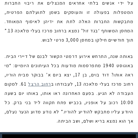
על ידי אנשים בלתי אחראים המנצלים את ריבוי החברות
המטפלות בפעולה זו והעוסקים בשמן לתועלתם הפרטית,
מתבקשות החברות האלה לתת את ידיהן לאיסוף המאוחד.
המחסן המשותף ‘בגד זול’ נמצא ברחוב מרכז בעלי מלאכה 13.”
תוך חודשיים חילקו במחסן 3,000 פרטי לבוש.
באותה שנה, התרחש אירוע דרמטי הקשור לבנם של דיירי הבית.
באוגוסט 1940 מתפרסמות מודעות בכל העיתונים היומיים: “מי
ראה אותו? דוד בוים, בן 17, יצא ביום א’ בבוקר מבית הוריו,
רחוב מרכז בעלי מלאכה 13, לעבודתו ב
רחוב הרצל
61. למקום
העבודה לא הגיע. בפעם האחרונה ראו אותו, באותו יום בשעה
10:00 רכוב על אופניו, בכביש פתח תקווה ליד בני ברק. כל
היודע עליו מתבקש להודיע להוריו.” לא נודע מדוע הנער נעלם,
אך הוא נמצא בריא ושלם, ושב הביתה.