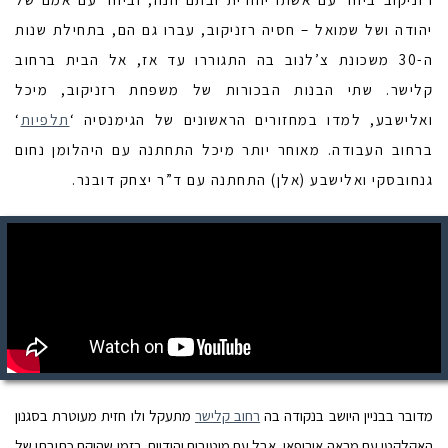
יהודה ושל שמואל – חסיה רזניקוב, עברו גם הם, בתחילת שנות
ה-30 משכונת צ’לנוב בה התגוררו עד אז, אל הבית ברחוב
קלישר. שתי הבנות הבכורות של משפחת רזניקוב, מיכל
ואלישבע, למדו במחזורים הראשונים של הגימנסיה ‘
תלפיות
‘
ברחוב העבודה. מאוחר יותר מיכל התחתנה עם היהלומן נחום
גנחובסקי ואלישבע (אלן) התחתנה עם ד”ר יצחק דובנר.
מדובר בבניין היושב בנקודה בה
רחוב קלישר
מתעקל ולו חזית מעוטרת בסגנון
האקלקטי עם מראה אירופאי, אבל עם מוטיבים יהודיים. בזמן שהוקם כתובתו של