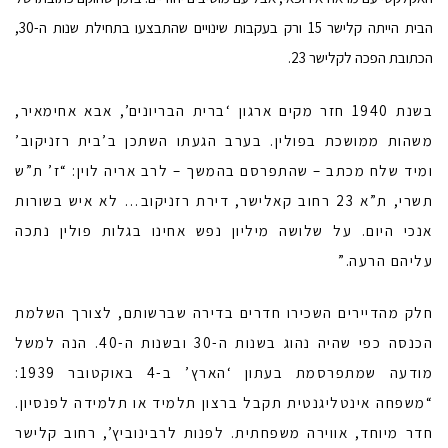
הבית הייתה קלישר 15 ורק בעקבות שינויים שהתבצעו בתחילת שנות ה-30,
הכתובת הפכה לקלישר 23.
בשנת 1940 חזר מקים ארגון ‘ברית הבריונים’, אבא אחימאיר,
משהות ממושכת בפולין. בערב הגעתו השתכן ב’בית רזניקוב’
ומיד שלח מכתב – שהתפרסם בהמשך – לרב אריה לוין: “ז’ ת”ש
תשרי, ת”א 23 רחוב קאלישר, דירת רזניקוב… לא איש בשורות
אנכי היום. על שלושה מיליון נפש אחינו בגלות פולין נתכה
עליהם הרעה.”
חלק מהדיירים השכירו חדרים בדירה שברשותם, לצורך השלמת
הכנסה כפי שהיה נהוג בשנות ה-30 ובשנות ה-40. הנה למשל
מודעה שמתפרסמת בעתון ‘הארץ’ ב-4 באוקטובר 1939:
“משפחה אינטליגנטית תקבל ברצון תלמיד או תלמידה לפנסיון.
חדר מיוחד, אווירה משפחתית. לפנות לרבינוביץ’, רחוב קלישר