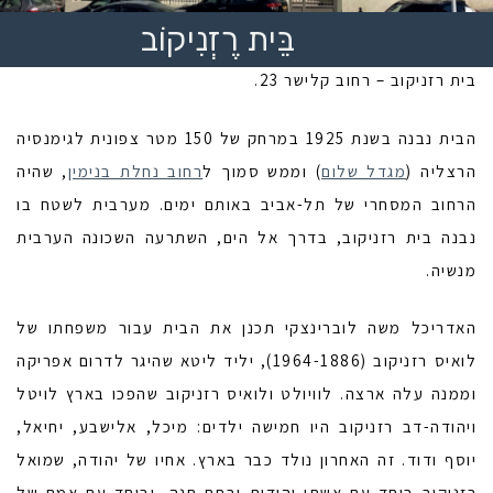
בֵּית רֶזְנִיקוֹב
בית רזניקוב – רחוב קלישר 23.
הבית נבנה בשנת 1925 במרחק של 150 מטר צפונית לגימנסיה
הרצליה (
מגדל שלום
) וממש סמוך ל
רחוב נחלת בנימין
, שהיה
הרחוב המסחרי של תל-אביב באותם ימים. מערבית לשטח בו
נבנה בית רזניקוב, בדרך אל הים, השתרעה השכונה הערבית
מנשיה.
האדריכל משה לוברינצקי תכנן את הבית עבור משפחתו של
לואיס רזניקוב (1964-1886), יליד ליטא שהיגר לדרום אפריקה
וממנה עלה ארצה. לוויולט ולואיס רזניקוב שהפכו בארץ לויטל
ויהודה-דב רזניקוב היו חמישה ילדים: מיכל, אלישבע, יחיאל,
יוסף ודוד. זה האחרון נולד כבר בארץ. אחיו של יהודה, שמואל
רזניקוב ביחד עם אשתו יהודית ובתם חנה, וביחד עם אמם של