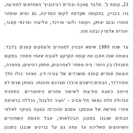
23, קומה ג”. מלבד פַאנְיָה ובוריס רבינוביץ’ האחראים למודעה,
גרו בבניין, בתקופה שקדמה לקום המדינה, גם נסים ואסתר
מוטרו ובנם יצחק, ויקטור ולוצי פרוינד, אליעזר ופרנסי קטנר,
יהודית אלפרין ובתה חוה.
עד שנת 1980 שימש הבניין למגורים ולעסקים קטנים בלבד.
באותה שנה הסבו את קומת הקרקע לטובת שטחי מסחר. במקום
התנהלו בין היתר: בית מסחר לאתרוגים, מחסן רהיטים, מתפרה,
הוצאת ספרים קטנה ומשרדים של עורכי-דין. האזור כולו הלך
והתדרדר, הבתים הישנים איבדו מערכם והוזנחו. באותן שנים לא
הייתה כמעט מודעות לשימור אתרים היסטוריים. התפנית
הגדולה חלה כאשר תל-אביב – ‘העיר הלבנה’, נכללה ברשימת
אתרי מורשת של אונסקו. אמנם ההכרזה נוגעת בעיקר לאלפי
הבתים שנבנו בסגנון הבינלאומי, אבל תנופת השחזורים
והשיפוצים משליכה עד עתה גם על בניינים שנבנו בסגנון