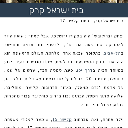
בית ישראל קרק
בית ישראל קרק – רחוב קלישר 17.
יצחק גברילוביץ’ היה במקורו ירושלמי, אבל לאחר נישואיו היגר
לאמריקה שם עשה את הונו, ולבסוף חזר ארצה והתיישב
ב
תל-אביב
. בתקופה שבאה אחרי מלחמת העולם הראשונה הוא
היה אחד מבין המשקיעים הבולטים, שקנו מגרשים בעיר. ידוע
במיוחד הבית ב
דרך יפו
, פינת סמטת הבד, שרשום על שמו.
בתחילת שנות ה-20 גברילוביץ’ יזם בניית חמש וילות זו לצד זו,
על אדמת ‘כרם מויאל’, באזור הרחובות קלישר ומוהליבר.
שלושה מתוך חמשת הבתים נבנו ברחוב מוהליבר עבור משפחות
כהנא, מייזל והויזדורף.
וילה אחרת, זאת שברחוב
קלישר 15
, שימשה למגורי משפחת
וינוגרד. ואילו לגבי הבית הזה, ברחוב קלישר 17, לא לגמרי