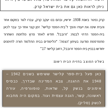
ניתן לראות כאן גם את בית ישראל קרק.
קרק נפטר בשנת 1938. יורשיו, ובהם בנו יעקב קרק, עברו לגור במקום אחר
והבית שינה את ייעודו והפך ל’בית-הספר קלישר’. זמן קצר אחר-כך עבר לכאן
בית-הספר הדתי לבנות: ‘זרובבל’. חודש לאחר פרוץ מלחמת השחרור
מתפרסמת מודעה בעיתון ‘הצפה’: “הלימודים בבית התלמוד תורה לתימנים
יחודשו בבניין בית-הספר זרובבל, רחוב קלישר 17.”
בשלט המוצב בחזית הבית רשום:
כאן פעל בית-ספר קלישר ששימש בשנים 1942 –
1948 את ההגנה, צבא המדינה שבדרך, כבסיס
אימונים בנשק קל, שדאות, טופוגרפיה, עזרה
ראשונה, קשר, הגנה עצמית ועוד. במקום היה מחבוא
לנשק (סליק).