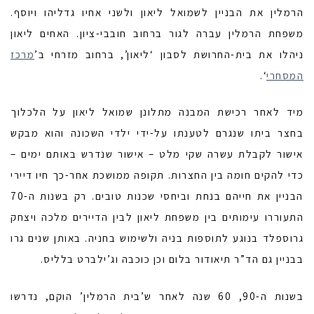
הרמלין את הבניין לשמואל ליאון ולשני אחיו גדליהו ויוסף.
משפחת הרמלין עברה לגור ברחוב חובבי-ציון. האחים ליאון
ניהלו את בית-החרושת לסבון ‘ליאון’, ברחוב מזרחי ב’
מרכז
המסחרי
‘.
מיד לאחר רכישת המבנה מתלונן שמואל ליאון על הלכלוך
בחצר ביתו שנגרם לטענתו על-ידי ילדי השכונה והוא מבקש
אישור לקבלת עשרה שקי מלט – אישור שנדרש באותם ימים –
כדי להקים חומה בין החצרות. תקופה ממושכת אחר-כך חיו דיירי
הבניין את חייהם בנחת וביחסי שכנות טובים. רק בשנות ה-70
התעוררו עימותים בין משפחת ליאון לבין הדיירים מלכה ויצחק
גרוספלד בנוגע לתוספות בניה ולשימוש בחניה. באותן שנים גרו
בבניין גם הד”ר תיאודור בלום וכן כוכבה וג’ילברט בלליס.
בשנות ה-90, 60 שנה לאחר ש’בית הרמלין’ הוקם, נדרשו