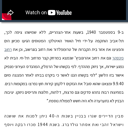
ב-9 בספטמבר 1940, בשעות אחר-הצהריים, ללא שמישהו ציפה לכך,
תל-אביב הותקפה על-ידי חיל האוויר האיטלקי. המטוסים הגיעו מכיוון הים
והפציצו את אזור בית הקברות של טרומפלדור ואת רחוב בוגרשוב, וכן את
רחוב
פינסקר
וגם את רחוב אהרונוביץ’ שנמצא במרחק קצר מרחוב תל-חי. הבית לא
נפגע ישירות, אך ניזוק מההדף. לפי בקשתו של הרמלין, המהנדס העירוני מנפיק
אישור בזו הלשון: “לפי בקשתו הננו לאשר כי ביקרנו בביתו לאחר הפצצה מיום
9.9.40 ומצאנו שהוא סובל את הנזקים דלקמן: קירות חוץ נפרצו במקומות רבים.
במחיצות רבות נתהוו סדקים וגם פרצות, דלתות, חלונות ותריסים ניזוקו. יציבות
הבניין לא נתערערה ולא היה חשש למפולת נוספת.”
מבין הדיירים שגרו בבניין בשנות ה-40 ניתן למנות את שושנה
וישראל זהבי ואת אסתר גולדברג. בשנת 1944 מכרו רבקה ויוסף