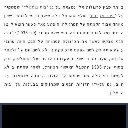
ביותר מבין פרגולות אלו נמצאת על גג ‘
בית גוטגולד
‘ שמשקיף
על ‘
כיכר מגן-דוד
‘. אלא שהרמלין לא שיער כי יש לבקש רישיון
מיוחד עבור הקמתה של הפרגולה והופתע מאד כאשר הוצא לו צו
הריסה מיד לאחר תום הבניה. הוא שלח מכתב (יוני 1935): “בזה
הנני מבקש לאשר את הפרגולה הפתוחה על הגג, היות שהנני
עושה אותה רק לשם אפקט ארכיטקטוני ולא לשם שמוש.” ולאחר
שנדחה, שלח מכתב שני, ובעקבותיו ערעור על ההחלטה, ורק
בסוף שנת 1936 התקבל האישור המיוחל, לאחר שהתחייב לא
לעשות בפרגולה שום שימוש עד עולם. הבטחה שנשמרת עד
היום, גם על-ידי הדורות הבאים שמחזיקים בבעלות על ‘בית
הרמלין’.