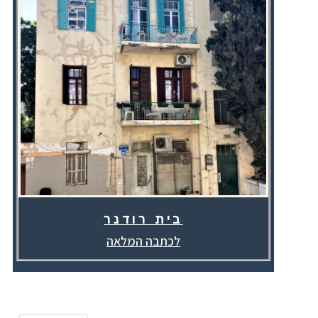
בית רודנר
לכתבה המלאה