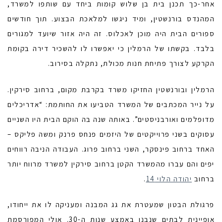
אחר-כך תכנן בית בן שלוש קומות ביחד עם שותפו למשרד,
המהנדס בורנשטין, ומיד ניגשו למלאכת הבצוע. תוך חודשים
ספורים הבית היה מוכן לאכלוס. זה היה אזור שיועד למגורים
בלבד. בקשתו של הרמלין כי יאפשרו לו להשכיר דירה בקומת
הקרקע לצורך פתיחת חנות מכולת, נתקלה בסירוב.
הרמלין ובורנשטין החזיקו משרד בקרבת מקום, ברחוב סירקין.
על נייר המכתבים של המשרד הטביעו את החותמת: “אדריכלים
מדופלמים ואורבניסטים”. באותה שנה בה הוקם הבית היו השניים
עסוקים בשני פרוייקטים של היזמים פנחס פרנק ומשה פליקס –
האחד ברחוב פינסקר, השני ברחוב פרוג. העבודה הניבה רווחים
יפים והם עברו מהמשרד הקטן ברחוב סירקין למשרד מרווח יותר
ברחוב
יהודה הלוי 14
.
פרגולת הבטון שמעטרת את גג המבנה ומעניקה לו את ייחודו,
אופיינית לבתים שנבנו באמצע שנות ה-30. אולי המפורסמת