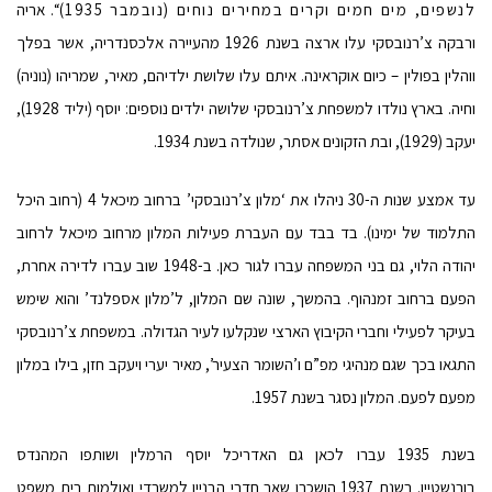
לנשפים, מים חמים וקרים במחירים נוחים (נובמבר 1935)
“
.
אריה
ורבקה צ’רנובסקי עלו ארצה בשנת 1926 מהעיירה אלכסנדריה, אשר בפלך
ווהלין בפולין – כיום אוקראינה. איתם עלו שלושת ילדיהם, מאיר, שמריהו (נוניה)
וחיה.
בארץ נולדו למשפחת צ’רנובסקי שלושה ילדים נוספים: יוסף (יליד 1928),
יעקב (1929), ובת הזקונים אסתר, שנולדה בשנת 1934.
עד אמצע שנות ה-30 ניהלו את ‘מלון צ’רנובסקי’ ברחוב מיכאל 4 (רחוב היכל
התלמוד של ימינו). בד בבד עם העברת פעילות המלון מרחוב מיכאל לרחוב
יהודה הלוי, גם בני המשפחה עברו לגור כאן. ב-1948 שוב עברו לדירה אחרת,
הפעם ברחוב זמנהוף.
בהמשך, שונה שם המלון, ל’מלון אספלנד’ והוא שימש
בעיקר לפעילי וחברי הקיבוץ הארצי שנקלעו לעיר הגדולה. במשפחת צ’רנובסקי
התגאו בכך שגם מנהיגי מפ”ם ו’השומר הצעיר’, מאיר יערי ויעקב חזן, בילו במלון
מפעם לפעם. המלון נסגר בשנת 1957.
בשנת 1935 עברו לכאן גם האדריכל יוסף הרמלין ושותפו המהנדס
בורנשטיין.
בשנת 1937 הושכרו שאר חדרי הבניין למשרדי ואולמות בית משפט