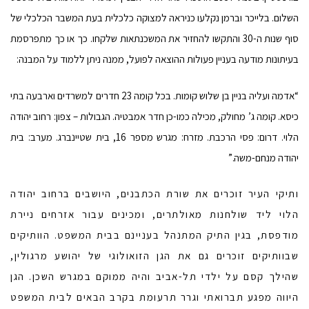
השלום.
בלייכר וברמן נקלעו כניראה למצוקה כלכלית בעת המשבר הכלכלי של
סוף שנות ה-30 והתקשו להחזיר את המשכנתאות שלקחו. כך או כך מתפרסמת
בעיתונות מודעה בעניין פעולות ההוצאה לפועל, ממנה ניתן ללמוד על המבנה:
“אדמה ועליה בניין בן שלוש קומות. בכל קומה 23 חדרים למשרדים וארבעה בתי
כיסא. קומה ג’ מחולק, מכילה כמו-כן חדר אמבטיה. הגבולות – צפון: רחוב יהודה
הלוי. דרום: פסי הרכבת. מזרח: מגרש מספר 16, בית שטיינברג. מערב: בית
יהודה מנחם-משה.”
ותיקי העיר זוכרים את שורת הכתבנים, היושבים ברחוב יהודה
הלוי ליד שולחנות מאולתרים, ומכינים עבור אזרחים ניירת
מודפסת, בגין התיק המתנהל בעניינם בבית המשפט. הוותיקים
שבוותיקים זוכרים גם את הגן הזואולוגי של יהושע מרגולין,
שהילך קסם על ילדי תל-אביב והיה ממוקם במגרש השכן. הגן
היווה מפגע תברואתי וגרר תרעומת בקרב הבאים לבית המשפט