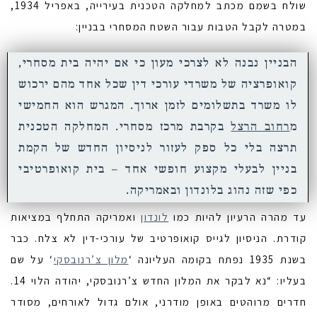
שולח בשמם מכתב למחלקה הטכנית בעירייה, באפריל 1934,
במטרה לקבל הטבות עבור השטח המסחרי בבניין:
הבניין נבנה לא לצרכי מעון כי אם יהיה בית מסחרי,
קואופרציה של משרדי עורכי דין שכל אחד מהם ירכוש
לו משרד בתשלומים לזמן ארוך. המגרש הוא החמישי
מ
רחוב הרצל
בקרבת מרכז מסחרי. המחלקה הטכנית
תרצה בלי כל ספק לעזור לניסיון החדש של הקמת
בניין לבעלי מקצוע חופשי אחד – בית קואופרטיבי
כפי שזה נהוג בלונדון ובאמריקה.
עד מהרה הרעיון להיות כמו
לונדון
ואמריקה התחלף במציאות
קודרת. הניסיון לגייס קואופרטיב של עורכי-דין לא צלח. כבר
בשנת 1935 נפתח בקומה העליונה ‘
מלון צ’רנובסקי
‘ על שם
בעליו: “נא לבקר את המלון החדש צ’רנובסקי, יהודה הלוי 14.
חדרים מרוהטים באופן מודרני, אולם גדול לאורחים, מסודר