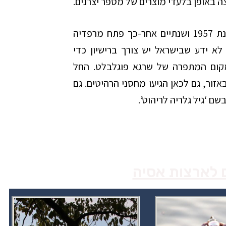
 באופן בלעדי מוצרים של מספר יצרנים.
ליאון בלינבאום עלה עם משפחתו מפולין בשנת 1957 ושנתיים אחר-כך פתח מרפדיה
לא ידע שבישראל יש צורך ברישיון כדי
מקום המתפרה של שרגא פוגלבלט. החל
י העסק באזור, גם לכאן הגיעו מחסני הרהיטים. גם
שם ‘גיל גלריה לריהוט’.
ם לארצות אסיה