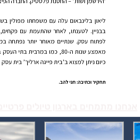
‘הירשמן ושות’ – החסנת פלסטיק. החברה הפיצה
בבניין. לטענתו, לאחר שהתעמת עם פקחים, 
לפתוח עסק. שנתיים מאוחר יותר נפתחה ב
מאמצע שנות ה-80, כמו במרבית בת
כיום ניתן למצוא ב’בית פייגה ארליך’ בית עסק ב
תחקיר וכתיבה: חגי להב.
אנחנו מתמחים בארגון טיולים פרטיי