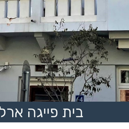
בית פייגה ארל