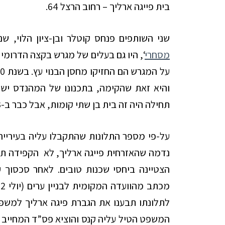
בית פייגה ארליך – רחוב הרצל 64.
שני השותפים פנחס קוטלר ובן-ציון הלוי, ש
מסחרי
‘, היו גם בעלים של מגרש בקצה הדרומי 
והיא זאת שהקימה, בתכנונו של המהנדס ישר
תחילה היה זה בית בן שתי קומות, אבל כבר ב-1933 נוספה הקומה השלישית למבנה.
על-פי מספר התלונות שהתקבלו עליה בעירייה,
נדמה שהאזרחית פייגה ארליך, לא הקפידה
תמ
הצטיינה ביחסי שכנות טובים. לאחר סכסוך 
לתלונתו תבענו את הגברת פיגה ארליך למשפ
המשפט הטיל עליה קנס והוציא פס”ד המחייב א