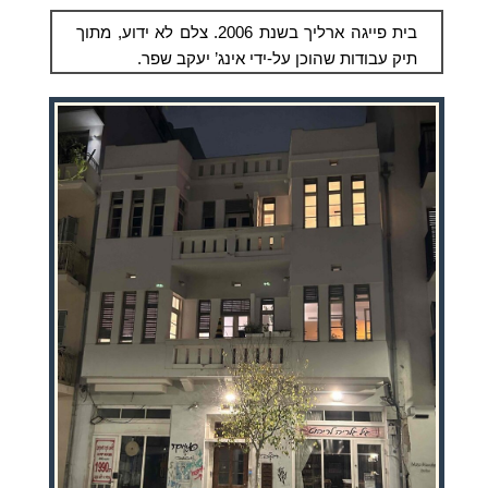
בית פייגה ארליך בשנת 2006. צלם לא ידוע, מתוך
תיק עבודות שהוכן על-ידי אינג’ יעקב שפר.