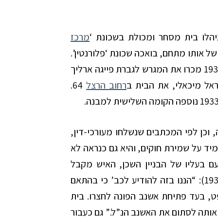
ניהלו בית מסחר ומכולת בשכונת ‘
מרכז
של אותו מתחם, בואכה שכונת ‘פלורנטין’.
על המגרש הם החזיקו מחסן הבנוי עץ. בשנת 1930 מכרו את המגרש לגברת פייגה ארליך
אל מיכאלי, את הבית ב
רחוב הרצל
64.
 וכן לפי המכתבים שנשלחו מעורכי-דין,
יד
על שמירת חוקים, והיא גם כנראה לא
עם בעליו של הבניין השכן, האיש מקבל
מכתב מהוועדה המקומית לבניין ערים (יולי 1932): “הננו בזה להודיע לכב’ כי בהתאם
ט, בעד פתיחת אשנב הפונה לחצרו. בית
ותה לסתום את האשנב הנ”ל.” גם כעבור