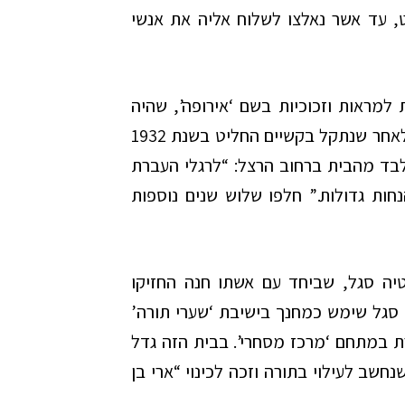
, עד אשר נאלצו לשלוח אליה את אנשי
למראות וזכוכיות בשם ‘אירופה’, שהיה
‘, ברחוב הרצל 51, אבל לאחר שנתקל בקשיים החליט בשנת 1932
וא הפעילות מרחק 60 מטר בלבד מהבית ברחוב הרצל: “לרגלי העברת
חות גדולות.” חלפו שלוש שנים נוספות
טיה סגל, שביחד עם אשתו חנה החזיקו
 הבניין עד אמצע שנות ה-60. הרב סגל שימש כמחנך בישיבת ‘שערי תורה’
רת במתחם ‘מרכז מסחרי’. בבית הזה גדל
חשב לעילוי בתורה וזכה לכינוי “ארי בן