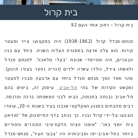
בית קרול
בית קרול – רחוב אחד-העם 92.
מנחם-מנדל קרול (1938-1862) היה במקצועו צייר ומעטר
קירות. הוא עלה ארצה במסגרת העליה השניה. ביחד עם בניו
הבוגרים, היה ממייסדי שכונת ‘בעלי מלאכה’. למנחם מנדל
ולאשתו צירל, נולדו עשרה ילדים (זכריה נפטר בעודו תינוק).
מהר מאד הפך מנחם מנדל ביחד עם ארבעה מבניו למעטר
ומקשט הקירות של בתי
תל-אביב
. עיסוק זה, בימים בהם
תל-אביב נבנתה בתנופה, הביא לבני המשפחה ברכה ופרנסה.
רבים מהבתים בסגנון האקלקטי שנבנו בעיר בשנות ה-20, עוטרו
ונצבעו על-ידי קרול ובניו. כך נכתב בדף הפייסבוק של ‘מוזיאון
בית יוסף באו’: “אומני הציור הדקורטיבי המוכרים והפוריים
ביותר בתל-אביב-יפו וסביבותיה היו ‘צבעי העיר’, מנחם-מנדל