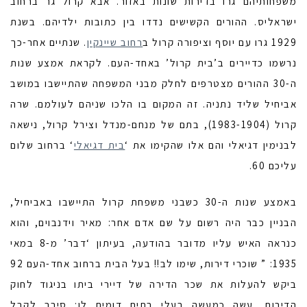
משפחותיהם גרו בדירות שונות באזור. אבא קרול גר ברחוב
ישראליס. ההורים הקשישים נדדו בין כתובות ילדיהם. בשנת
1929 גרו עם יוסף וציפורה קרול ב
רחוב שיינקין
. שנתיים אחר-כך
נרשמו כדיירים ב’בית קרול’ באחד-העם. לקראת אמצע שנות
ה-30 ההורים מצטרפים לחלק מבני המשפחה שהתיישבו במושב
אביחיל שליד נתניה. זה המקום בו הלכו שניהם לעולמם. שרה
קרול (1983-1904), בתם של מנחם-מנדל וצירל קרול, נישאה
לבנימין דגיאלי והם אלו שהקימו את ‘
בית דגיאלי
‘ ברחוב שלום
עליכם 60.
באמצע שנות ה-30 כשבני משפחת קרול התיישבו באביחיל,
הבניין כבר היה רשום על שם אדם אחר: מאיר וידנבוים, והוא
כנראה האיש עליו מדובר בהודעה, בעיתון ‘דבר’ מ-8 במאי
1935: ” שוכרי דירות, שימו לב!! בעל הבית ברחוב אחד-העם 92
ביקש להעלות את שכר הדירה של דיירי ביתו בניגוד לחוק
הדירות. עשה כמעשה בעלי בתים דומים לו: סירב לקבל