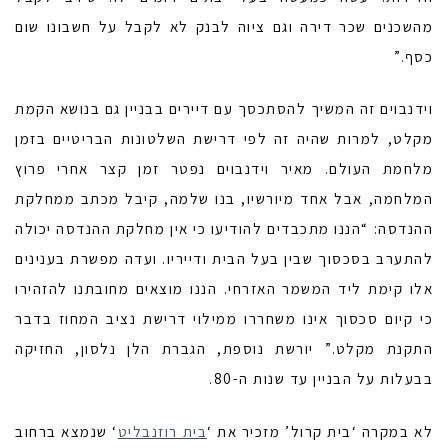
מהשכנים שכר דירה וגם ציוה לבנק לא לקבל על חשבונו שום
כסף.”
וידנבוים זה המשיך להסתכסך עם דיירים בבניין גם בנושא הקמת
מקלט, למרות שהיה זה לפי דרישת השלטונות הבריטיים בזמן
מלחמת העולם. מאיר וידנבוים נפטר זמן קצר אחרי פרוץ
המלחמה, אבל אחד מיורשיו, בנו שלמה, קיבל מכתב ממחלקת
ההנדסה: “הננו מתכבדים להודיעו כי אין מחלקת ההנדסה יכולה
להתערב בסכסוך שבין בעל הבית ודייריו. ועדה מפשרת בענינים
אלו קימת ליד המשמר האזרחי. הננו מוצאים מחובתנו להזהירו
כי קיום סכסוך אינו משחררו ממילוי דרישת נציב המחוז בדבר
התקנת מקלט.” יורשת נוספת, הגברת הלן נלסון, החזיקה
בבעלות על הבניין עד שנות ה-80.
לא במקרה ‘בית קרול’ מזכיר את ‘
בית רוזנבליט
‘ שנמצא ברחוב