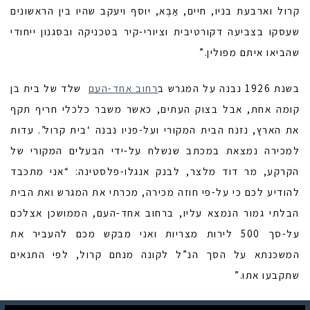
קרול וארבעת בניו, חיים, אַבֶּא, יוסף ויעקב שהיו בין הראשונים
שעסקו בצביעה דקורטיבית וציורי-קיר בטכניקה ובסגנון ייחודי
שהביאו איתם מפולין.”
בשנת 1926 נבנה על המגרש ב
רחוב אחד-העם
שלד של בית בן
קומה אחת, אבל בצוק העתים, כאשר משבר כלכלי חריף תקף
את הארץ, נזנח הבית המקורי ועל-פניו נבנה ‘בית קרול’. עדות
למכירה נמצאת במכתב שנשלח על-ידי הבעלים המקורי של
הקרקע, מר דוד מלצר, לבנק אנגלו-פלסטינה: “אני מתכבד
להודיע לכם כי על-פי חוזה מכירה, מכרתי את המגרש ואת הבית
הבלתי גמור הנמצא עליו, ברחוב אחד-העם, הממושכן אצלכם
על-סך 500 לירות מצריות ואני מבקש מכם להעביר את
המשכנתא על הסך הנ”ל לקונה מנחם קרול, לפי התנאים
שתקבעו אתו.”