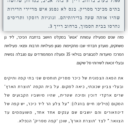
7:40 בערב ברחוב רייך 5 בתל אביב, במרחק שלושה
בתים מכיכר מסריק. בנס לא נפגע איש מדיירי הדירות
שהיו אותה שעה בדירותיהם. זגוגיות רוסקו ותריסים
נהרסו בבית הסמוך, ברחוב רייך 3.
מזה שנים מפעילה עמותת ‘אנוש’ במקלט היושב ברחבת הכיכר, ליד גן
משחקים, מועדון חברתי שבו מתקיימות מגוון פעילויות תרבות ופנאי. פעילויות
המרכז מיועדות למבוגרים בגילאי 35 ומעלה המתמודדים עם מגבלה נפשית
ובעלי זכאות לשירותי סל שיקום.
את הפאה הצפונית של כיכר מסריק תוחמים שני בתי קפה ותיקים
ובעלי צביון שכונתי, כיאה למקום. על בית הקפה ‘תוצרת הארץ’
שרים ארקדי דוכין ומיכה שטרית, שהיו מיושביו הקבועים של
המקום (מילים: חיים בוזגלו): “על צלע הר ליד כיכר, יש קפה של
דינוזאורים והם יושבים שם ענקים אחד אחד, משועממים עד
הצוואר.” לצד ‘תוצרת הארץ’, שוכן ‘קפה מסריק’ הנפלא.