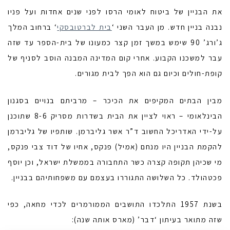
את הבניין של ביטוח לאומי הרסו לפני שנים אחדות ועל פניו
נבנה בניין חדש. מן העבר השני ‘
בית לברטובסקי
‘ ברחוב המלך
ג’ורג’ 90 שימש במשך זמן קצר כמעונו של בית-הספר עד שזה
עבר למשכנו הקבוע. אחרי קום המדינה המבנה הוסב לסניף של
קופת-חולים וכיום גם הוא הפך לבית מגורים.
מבין הבתים המקיפים את הכיכר – מרביתם בנויים בסגנון
הבינלאומי – ראוי לציין את הבית בשדרות מסריק 8-6 שתוכנן
על-ידי האדריכל החשוב ד”ר אשר גליברמן. שותפיו של גליברמן
להקמת הבניין היו מנחם (אמיל) פנקס, אחיו של דוד צבי פנקס,
מי שכיהן תקופה קצרה כשר התחבורה בממשלת ישראל, וכן יוסף
פכטהולד. כל השלושה התגוררו בעצמם עם משפחותיהם בבניין.
בשנת 1957 התלכדו התושבים הממורמרים לכדי מחאה, כפי
שזה מתואר בעיתון ‘דבר’ (מארס אותה שנה):