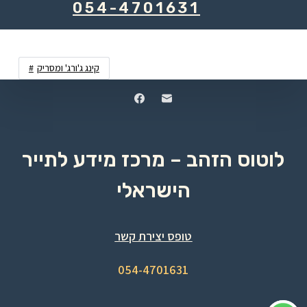
054-4701631
קינג ג'ורג' ומסריק
לוטוס הזהב – מרכז מידע לתייר
הישראלי
טופס יצירת קשר
054-4701631