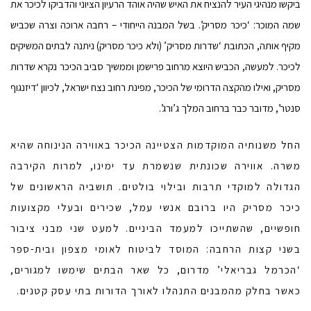
ביקשו מנהיגי העיר להנציח את האיש שהיה אוהד הרעיון הציוני והדביקו לכיכר את
שמה המוכר: ‘כיכר מסריק’. בשל המבנה הייחודי – רחבה ארוכה וצרה שכביש
מקיף אותה, הכתובת ‘שדרות מסריק’ (ולא כיכר מסריק) ניתנה לבתים המשיקים
לכיכר. למעשה, הכביש היוצא מרחוב פרישמן וממשיך סביב הכיכר נקרא שדרות
מסריק, ואילו מהקצה הדרומי של הכיכר, מפינת רחוב נצח ישראל, לכיוון ‘דיזנגוף
סנטר’, מדובר כבר ברחוב המלך ג’ורג’.
החל משנותיה המוקדמות הצטיינה הכיכר באווירה הנינוחה שהיא
משרה. אווירה שכונתית שנשמרת עד ימינו, למרות הקירבה
הגדולה למוקדי תרבות ובילוי בולטים. תושביה הראשונים של
כיכר מסריק היו ברובם אנשי עמל, שכירים ובעלי מקצועות
חופשיים, שהשתייכו למעמד הביניים. למעט שני מבני ציבור
בשני קצות הרחבה: המוסד לביטוח לאומי מצפון ובית-ספר
‘הכרמל גבריאלי’ מדרום, כל שאר הבתים שימשו למגורים,
כאשר בחלק מהמבנים התנהלו לאורך הדורות בתי עסק קטנים.