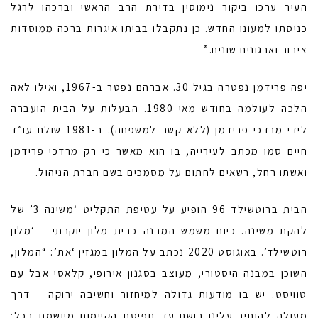
העיר ערכו ביקור נימוסין בדירת הרב הראשי וברכהו לרגל
כניסתו למעונו החדש. כן נתקבלו בביתו איגרות ברכה ממוסדות
ציבור וארגונים שונים.”
יפה פרידמן נפטרה בגיל 30. אברהם נפטר ב-1967, ואילו לאה
הלכה לעולמה בחודש מאי 1980. הבעלות על הבית הועברה
לידי מרדכי פרידמן (ללא קשר למשפחה). ב-1981 שולח עו”ד
חיים סמו מכתב לעירייה, בו הוא מאשר כי רק מרדכי פרידמן
ואשתו רחל, רשאים לחתום על מסמכים בשם חברת הניהול.
הבית ברוטשילד 96 הופיע על עטיפת התקליט ‘משינה 3’ של
להקת משינה. כיום משמש המבנה כבית מלון יוקרתי – ‘מלון
רוטשילד’. באוגוסט 2020 נכתב על המלון במגזין ‘את’: “המלון,
השוכן במבנה היסטורי, מעוצב בסגנון אירופי, קלאסי אבל עם
טוויסט. יש בו מודעות גדולה למיחזור וחשיבה ירוקה – דרך
מעולה להותיר עלינו רושם עז. תפיסת הקיימות מיושמת בכל: