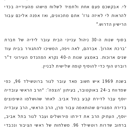
לי. אבקשכם פעם אחת ולתמיד לשלוח מישהו מהעירייה בכדי
להראות לי לאיזה גרז’ אתם מתכוונים, ואז אפנה אליכם עבור
הרישיון הדרוש.”
בסוף שנות ה-30 ניהול ענייני הבית עובר לידיה של חברת
‘ברכת אהרון’. אברהם, לאה ויפה, המשיכו להתגורר בבית עוד
שנים ארוכות. באמצע שנות ה-40 נקרא המהנדס העירוני ד”ר
רוברט הוף כדי להוסיף קומה שלישית לבניין.
בשנת 1969 איש חשוב מאד עובר לגור ברוטשילד 96, כפי
שמדווח ב-24 באוקטובר, בעיתון ‘הצפה’: “הרב הראשי עובדיה
יוסף עבר לדירת קבע בתל אביב. לאחר שהושלמו השיפוצים
בדירת המגורים שהותאמה עבור מרן, הרב הראשי, הרב עובדיה
יוסף, העתיק הרב את דירתו מירושלים ועבר לגור בתל אביב,
ברחוב שדרות רוטשילד 96. משלחות של ראשי הציבור ונכבדי