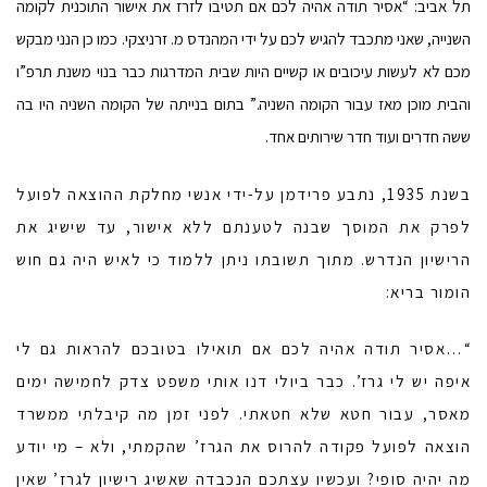
תל אביב: “אסיר תודה אהיה לכם אם תטיבו לזרז את אישור התוכנית לקומה
השנייה, שאני מתכבד להגיש לכם על ידי המהנדס מ. זרניצקי. כמו כן הנני מבקש
מכם לא לעשות עיכובים או קשיים היות שבית המדרגות כבר בנוי משנת תרפ”ו
והבית מוכן מאז עבור הקומה השניה.” בתום בנייתה של הקומה השניה היו בה
ששה חדרים ועוד חדר שירותים אחד.
בשנת 1935, נתבע פרידמן על-ידי אנשי מחלקת ההוצאה לפועל
לפרק את המוסך שבנה לטענתם ללא אישור, עד שישיג את
הרישיון הנדרש. מתוך תשובתו ניתן ללמוד כי לאיש היה גם חוש
הומור בריא:
“…אסיר תודה אהיה לכם אם תואילו בטובכם להראות גם לי
איפה יש לי גרז’. כבר ביולי דנו אותי משפט צדק לחמישה ימים
מאסר, עבור חטא שלא חטאתי. לפני זמן מה קיבלתי ממשרד
הוצאה לפועל פקודה להרוס את הגרז’ שהקמתי, ולא – מי יודע
מה יהיה סופי? ועכשיו עצתכם הנכבדה שאשיג רישיון לגרז’ שאין