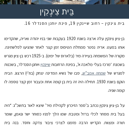
בֵּית צִינְקִין
בית צינקין – רחוב שיינקין 19, פינת יוחנן הסנדלר 16.
בן-ציון צינקין עלה ארצה בשנת 1920 בעקבות שני בניו יהודה ואריה, שהקדימו
אותו במעט. אריה נפטר ממחלת הטיפוס זמן קצר לאחר שהגיעו לפלשתינה.
מקורה של המשפחה בעיירה מיר (בלארוס של ימינו). ב-1925 רכש בן-ציון מגרש
בשכונת ‘מרכז בעלי מלאכה א’, בפינת הרחובות
שיינקין
ויוחנן הסנדלר, בשכנות
למגרש של
שמחה אמב”ש
, סבו של נשיא המדינה יצחק (בוז’י) הרצוג. הבית
הוקם בשנת 1930. תחילה היה זה בית בן קומה אחת וכעבור זמן קצר נוספה לו
קומה שניה.
על בן-ציון צינקין נכתב ב’ספר הזיכרון לקהילת מיר’ שיצא לאור בתשכ”ג: “היה
בעל בית מסחר לכלי ברזל ומטבח. שמו הלך לפניו כסוחר ישר ונאמן, שומר
תורה ומצוות. הקדיש הרבה מזמנו לצרכי ציבור צדקה וחסד. בנה בית