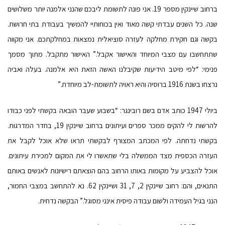
ברחוב שיינקין מספר 19. אני פונה לתשומת ליבכם שהנני אלמנה יותר משלושים
שנה. כל השנים עבדתי קשה מאוד ואין בכוחותיי להמשיך בעבודת בתי חרושת.
בקשה וגם חקירת מחלקה לעזרה סוציאלית נמצאות במחלקתכם. אני מקווה
שתתחשבו עם מצבי המיוחד והאישור אקבל.” האישור מתקבל. מתוך מסמך
פנימי: “לפי מיטב הידיעות שקיבלנו האשה הזאת היא אלמנה. בעלה ואביה
נרצחו בשנת 1916 ברוסיה והיא ראויה לתשומת-לב מיוחדת.”
ביולי 1947 כותב אדם בשם רובינגר: “בשבוע שעבר הובאה בקשתי לפני כבודו
להרשות לי להקים ממכר ספרים ועיתונים ברחוב שיינקין 19, בחדר המדרגות.
בקשתי נדחתה. לפי המכתב המצורף לבקשתי תראו שלא אוכל לקבל את
העזרה הכספית מצד הממשלה בלי שתאשרו לי את המקום למכירת עיתונים.
אוכל להצביע על מקומות באותו הרחוב בהם הוצאתם רישיונות לאנשים באותם
התנאים, והם: רחוב שיינקין 2, 7, 31 ושיינקין 62. נא להתחשב במצבי החמור,
הנני בגיל העמידה ולשום עבודה פיסית אינני מסוגל.” הבקשה נדחית.