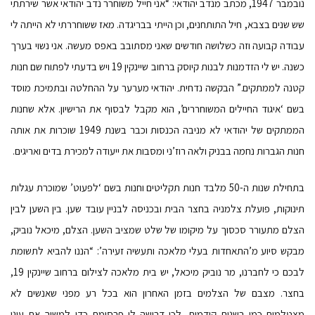
נובמבר 1947, מכתב מנדב יהודאי: “אני חייל משוחרר נדב יהודאי אשר שירתתי
שש שנים בצבא, חיל התותחנים, וכן הייתי בבריגדה. מאז ששוחררתי לא הייתה לי
עבודה קבועה וזה כשלושה חודשים שאני מסתובב באפס מעשה. אני נשוי בערך
כשנה. יש לי הזדמנות לבנות קיוסק ברחוב שיינקין 19 ויש בדעתי לפתוח שם חנות
קטנה לממתקים.” הבקשה נדחית. יהודאי מערער על ההחלטה ובתמיכת מוסד
בשם ‘איגוד החיילים המשוחררים’, הוא מקבל לבסוף את הרישיון. אלא שחנות
הממתקים של יהודאי לא מניבה הכנסות וכבר בשנת 1949 שוכרות את אותה
חנות הגברות נחמה בבניק ולאה רוז’ני ומסבות את ייעודה למכירת בדים ואריגים.
בתחילת שנות ה-50 מלבד חנות תקליטים וחנות בשם ‘לפעוט’ שמוכרת עגלות
תינוקות, פועלת צלמניה בחצר הבית ובכניסה לבניין עובד שען. בין השען לבין
הצלם מתעורר סכסוך על מיקומו של שלט שמציב השען. הצלם, מיכאל נוביק,
מבקש סיוע מ’התאחדות בעלי מלאכה ותעשיה זעירה’: “הננו להביא לתשומת
לבכם כי לחברנו, מר נוביק מיכאל, יש בית מלאכה לצילום ברחוב שיינקין 19,
בחצר. מצבם של הצלמים בזמן האחרון הוא בכל רע מפני שאנשים לא
מצטלמים כמו בשנים קודמות, לכן דרושה לו פרסומת כדי למשוך את עיני