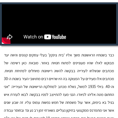
כבר בשנותיו הראשונות משך אליו ‘בית צינקין’ בעלי עסקים קטנים והיווה יעד
מבוקש לאלו שהיו מעוניינים לפתוח חנויות באזור. מובאת כאן רשימה של
מכתבים שנשלחו לעירייה בבקשה להשיג רישיונות מיוחלים לפתיחת חנויות.
מכתבים אלו מעידים על המצוקה בה היו שרויים רבים מתושבי העיר בשנות ה-30
וה-40. ביולי 1935 למשל, נשלח מכתב למחלקת הרישיונות של העירייה: “אני
החתום מטה אליהו לניאדו. הנני מעז להתייצב לפניו בבקשה לבוא לעזרת איש
בגיל בא בימים, אשר עול משפחה של חמש נפשות עמוס עליו. זה שבע שנים
אשר אני מתפרנס ממקצועי בתיקון נעליים. נשארתי זמן רב נע ונד ובחוסר עבודה