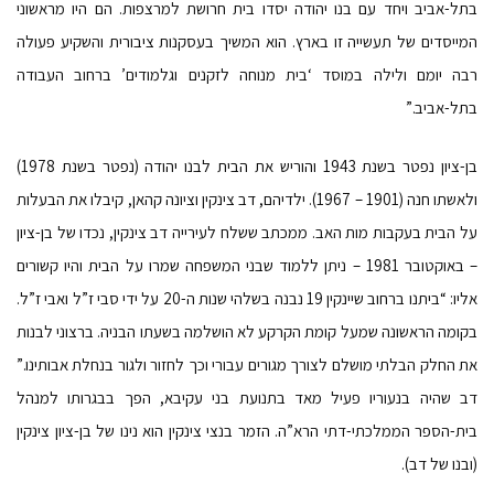
בתל-אביב ויחד עם בנו יהודה יסדו בית חרושת למרצפות. הם היו מראשוני
המייסדים של תעשייה זו בארץ. הוא המשיך בעסקנות ציבורית והשקיע פעולה
רבה יומם ולילה במוסד ‘בית מנוחה לזקנים וגלמודים’ ברחוב העבודה
בתל-אביב.”
בן-ציון נפטר בשנת 1943 והוריש את הבית לבנו יהודה (נפטר בשנת 1978)
ולאשתו חנה (1901 – 1967). ילדיהם, דב צינקין וציונה קהאן, קיבלו את הבעלות
על הבית בעקבות מות האב. ממכתב ששלח לעירייה דב צינקין, נכדו של בן-ציון
– באוקטובר 1981 – ניתן ללמוד שבני המשפחה שמרו על הבית והיו קשורים
אליו: “ביתנו ברחוב שיינקין 19 נבנה בשלהי שנות ה-20 על ידי סבי ז”ל ואבי ז”ל.
בקומה הראשונה שמעל קומת הקרקע לא הושלמה בשעתו הבניה. ברצוני לבנות
את החלק הבלתי מושלם לצורך מגורים עבורי וכך לחזור ולגור בנחלת אבותינו.”
דב שהיה בנעוריו פעיל מאד בתנועת בני עקיבא, הפך בבגרותו למנהל
בית-הספר הממלכתי-דתי הרא”ה. הזמר בנצי צינקין הוא נינו של בן-ציון צינקין
(ובנו של דב).