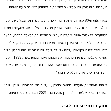
העוברים. היינו מבקשים וממליצים להרשות לו להתקין שני ארגזים עם תמונות.”
בסוף שנות ה-80 כשרחוב שיינקין הפך אופנתי, עמית כגן הוא הבעלים של ‘קפה
כזה’. דיירים ותיקים עליזה ומאיר אורקין מתלוננים על הרעש שמקימים אורחי
המסעדה. בדצמבר 2004 כותבת העיתונאית אורנה יפת במאמר ב-ynet: “פעם
היה מוסד תל אביבי ידוע ששכן במעוז היאפיות ברחוב שנקין. למוסד קראו “קפה
כזה” והברנז’ה השנקינאית עלתה אליו לרגל מדי יום. אביב גפן, איגי וקסמן, טליה
שפירא ואמנים רבים אחרים פקדו את המקום מיום הקמתו בשנת 1988. הקפה
אף התפאר בטבחית העבר ותסריטאית ההווה, דנה מודן, ובמלצרית לשעבר
והעיתונאית כיום, אורלי וילנאי פדרבוש.”
בשנים האחרונות פועלת בקומת הקרקע, על חיבור הרחובות שיינקין ויוחנן
הסנדלר הפיצרייה ‘עגבניה’. הבניין שופץ בשנת 2021 והוגבה במספר קומות.
תחקיר וכתיבה: חגי להב.