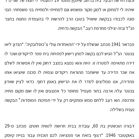
וכעת הירשה הבעל בית ברחוב שיינקין מספר 19 להעמיד לי חנות של שני מ”ר
שיהיה לי למחסן או למגן מקור ומשמש וגם למחייתי ולמחיית בני משפחתי. הנני
פונה לכבודו בבקשה שיואיל בטובו הרב להרשות לי בהעמדת החנות בחצר
הנ”ל ובזה יצילני מחרפת רעב.” הבקשה נדחית.
פברואר 1941 מכתב שנשלח על ידי ‘התאחדות עולי צ’כוסלובקיה’: “הנדון: ליאו
צנטנר. הנ”ל הגיש לכם בקשה למתן רישיון לפתיחת בית ספר לריקודים ושכר לו
דירה מתאימה למטרה זו. היות והוא נמצא במצב דחוק ואין לו אפשרות לשלם
את שכר הדירה עד שישתכר מהוראת ריקודים וצפויה לו סכנה שיוציאו אותו
מהדירה, אנו ממליצים לסדר לו את הרישיון באופן דחוף. כדאי לציין שאדון
צנטנר עלה ארצה בתור מעפיל מחוסר כל אמצעים ואין לו שום מקום מחיה
ופרנסה. הוא רעב ללחם ממש ומתקיים רק על ידי תמיכות המוסדות.” הבקשה
נענית בשלילה.
דבורה הוכשטיין בת 60, עובדת בבית חרושת לטווית חוטים. מכתב מ-29
באוקטובר 1946: “רצוף בזאת אני ממציאה לכם תוכנית עבור בניית קיוסק