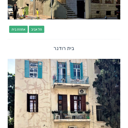
תל אביב
אחוזת בית
בית רודנר