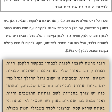
לראות היטב גם את בית וגנר.
האדריכל רייס שעלה ארצה מגרמניה, שנתיים קודם להקמת הבניין, תיכנן בית
בסגנון הבינלאומי, עם חלון תרמומטר אופייני לתקופה ועם חזית רחבה הפונה
לכיוון רחוב יפה-נוף, וחזית צרה לכיוון בן-יהודה. מלכתחילה הבית היה מיועד
למגורים בלבד, אבל חוני וגנר שנזקק לפרנסה, ביקש לפתוח לו חנות מכולת
בקומת המבוא לבניין (יולי 1935):
הנני מרשה לעצמי לפנות לכבודו בבקשה דלקמן: היות
ובמרחק רב באזור שלי לא ניתנו רישיונות לבניית
חנויות, והיות ובסביבה זו ישוב גדול ההולך וגדל מדי
יום ביומו אודות לבניינים החדשים שנבנים, ובאופן
כזה יש צורך בחנויות לשם נוחיות התושבים והיות
ואני נמצא כבר שנתיים בארץ ועד עכשיו לא הסתדרתי
באיזה שהוא עסק וברצוני לסדר בשבילי חנות מכולת