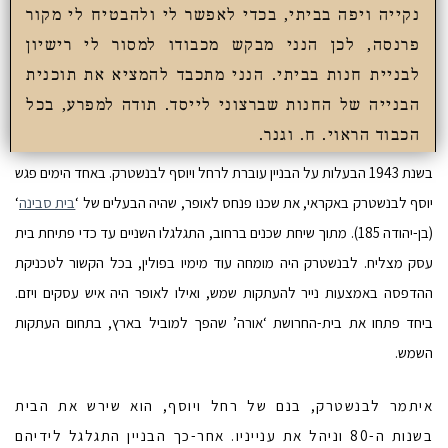
נקייה ויפה בביתי, בכדי לאפשר לי ולהבטיח לי מקור
פרנסה, לכן הנני מבקש מכבודו למסור לי רישיון
לבניית חנות בביתי. הנני מתכבד להמציא את תוכנית
הבנייה של החנות שברצוני לייסד. תודה למפרע, בכל
הכבוד הראוי. ח. וגנר.
בשנת 1943 הבעלות על הבניין עוברת לרחל ויוסף לבנשטרק. באחד הימים פגש
יוסף לבנשטרק באקראי, את שכנו פנחס לאופר, שהיה הבעלים של ‘
בית סבינה
‘
(בן-יהודה 185). מתוך שיחת שכנים ברחוב, התגלגלו השניים עד כדי פתיחת בית
עסק מצליח. לבנשטרק היה מומחה עוד מימיו בפולין, בכל הקשור לטכניקת
ההדפסה באמצעות נייר להעתקות שמש, ואילו לאופר היה איש עסקים ויזם.
ביחד פתחו את בית-החרושת ‘אורה’ שהפך למוביל בארץ, בתחום העתקות
השמש.
איתמר לבנשטרק, בנם של רחל ויוסף, הוא שירש את הבית
בשנות ה-80 וניהל את ענייניו. אחר-כך הבניין התגלגל לידיהם