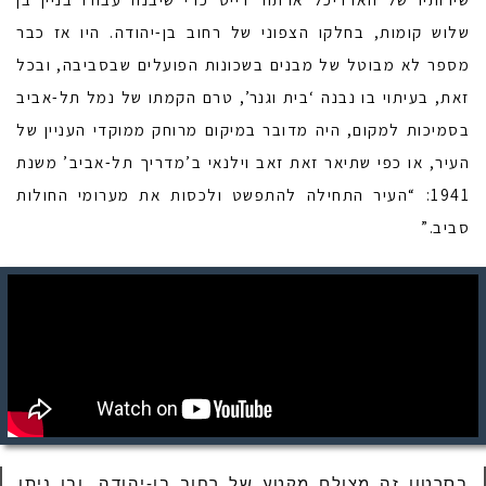
שלוש קומות, בחלקו הצפוני של רחוב בן-יהודה. היו אז כבר
מספר לא מבוטל של מבנים בשכונות הפועלים שבסביבה, ובכל
זאת, בעיתוי בו נבנה ‘בית וגנר’, טרם הקמתו של נמל תל-אביב
בסמיכות למקום, היה מדובר במיקום מרוחק ממוקדי העניין של
העיר, או כפי שתיאר זאת זאב וילנאי ב’מדריך תל-אביב’ משנת
1941: “העיר התחילה להתפשט ולכסות את מערומי החולות
סביב.”
בסרטון זה מצולם מקטע של רחוב בן-יהודה, ובו ניתן