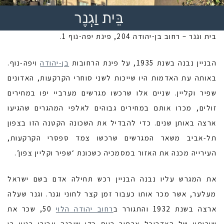
בֵּית וַגְנֶר
בית וגנר – רחוב בן-יהודה 204, פינת יפה-נוף 1.
הבניין נבנה בשנת 1935, על פינת הרחובות
בן-יהודה
ויפה-נוף.
באותה עת האדמות היו שייכות לשני סוחרי הקרקעות, האדונים
שפיר וקליין. שניים אלו שרכשו מגרשים מערביי יפו במחירים
זולים, מכרו אותם במחירים גבוהים לאלפי המהגרים שהגיעו
ארצה באותן שנים. כדי להבדיל את השכונה הקטנה הזו בצפון
תל-אביב משאר המגרשים שרכשו צמד ספסרי הקרקעות,
העירייה מכנה את האזור במסמכיה כשכונת ‘שפיר וקליין צפון’.
את המגרש עליו נבנה הבניין רכש תחילה אדם בשם ישראל
מעלער, אשר מכר אותו כעבור זמן קצר לחוני וגנר. וגנר שעלה
ארצה בשנת 1932 והתגורר ב
רחוב יהודה הלוי
50, שכר את
שירותיו של האדריכל ארתור רייס כדי שיבנה עבורו בניין בן