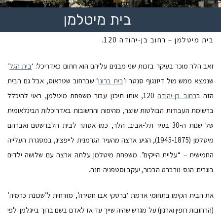
בית מיטלמן
בית מיטלמן – רחוב בן-יהודה 120.
זאב הלר מוכר בעיקר בזכות שני מבנים עליהם הוא חתום כאדריכל: ‘
בית הגל
‘
שנמצא ממש מול דיזנגוף סנטר ו’
בית ברונו
‘ שברחוב שטראוס, אבל גם הבית
הזה ב
רחוב בן-יהודה
120, אותו תיכנן עבור משפחת מיטלמן, ראוי להיכלל
ברשימת העבודות הבולטות שיצר, מהיפות והחשובות באדריכלות הבינלאומית
של שנות ה-30 בעיר תל-אביב. הלר, כמו אסתר לבית הלברשטם ואברהם
מיטלמן (1945-1875), הגיע ארצה מהעיר הגרמנית לייפציג, במסגרת העלייה
החמישית – “עליית הייקים”. משפחת מיטלמן עלתה ארצה עם שלושה ילדים
בוגרים: הנס-נורברט הבכור, יעקב וסטפניה-חנה.
את הבית הקימו בתחומי אדמת ‘ברסקי אבו חסירה’, מזרחית ל’שכונת כרמיה’
(הרחובות רופין וארנון) על מגרש שהיה שייך עד אז לאדם בשם ברוך בייגלמן. לפי