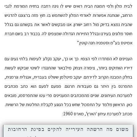
לבית מלון ולפי תמונת הבית רואים שיש לו גינה רחבה בחזית המורמת לגבי
הרחוב, שנותנת אפשרות לאורחי המלון להשתמש בו. חוץ מזה ברצוננו להדגיש
שהבית נמצא בדיוק מול רחוב ישורון. אנו מבקשים לאשר את בקשתנו גם בגלל
חוסר מלונים בעירנו ובגלל התיירות הגדולה שמצפים לה. בכבוד רב בשם חברת
אמיטס בע”מ וסטפניה חנה קוטין.”
העניינים לא הסתדרו לפי הצפוי. כך או כך, יעקב נקלע לעימות בלתי נעים עם
דייריו הוותיקים ביותר, ציפורה ויצחק מילבאור שהתנגדו לשינוי שביקש לעשות
בחלק המבנה הקרוב לדירתם. יעקב מיטלמן ששלט בעברית, אנגלית וגרמנית,
התפרנס בין היתר גם מעבודות תרגום. מפעם לפעם הוא כתב מכתבים
למערכות העיתונים. שניים מהמכתבים המעניינים פרי עטו שהתפרסמו, מובאים
כאן. הראשון מלמד על התסכול שחש בכל הנוגע לקבלת החלטות של הרשויות.
מכתב למערכת עיתון ‘הארץ’, מארס 1960:
משום מה הרשתה העירייה להקים בפינת הרחובות