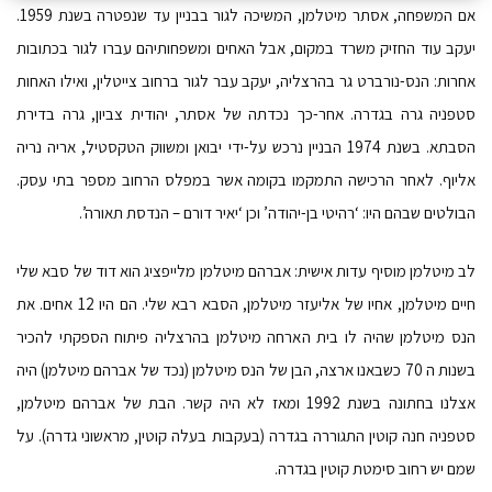
אם המשפחה, אסתר מיטלמן, המשיכה לגור בבניין עד שנפטרה בשנת 1959.
יעקב עוד החזיק משרד במקום, אבל האחים ומשפחותיהם עברו לגור בכתובות
אחרות: הנס-נורברט גר בהרצליה, יעקב עבר לגור ברחוב צייטלין, ואילו האחות
סטפניה גרה בגדרה. אחר-כך נכדתה של אסתר, יהודית צביון, גרה בדירת
הסבתא. בשנת 1974 הבניין נרכש על-ידי יבואן ומשווק הטקסטיל, אריה נריה
אליוף. לאחר הרכישה התמקמו בקומה אשר במפלס הרחוב מספר בתי עסק.
הבולטים שבהם היו: ‘רהיטי בן-יהודה’ וכן ‘יאיר דורם – הנדסת תאורה’.
לב מיטלמן מוסיף עדות אישית: אברהם מיטלמן מלייפציג הוא דוד של סבא שלי
חיים מיטלמן, אחיו של אליעזר מיטלמן, הסבא רבא שלי. הם היו 12 אחים. את
הנס מיטלמן שהיה לו בית הארחה מיטלמן בהרצליה פיתוח הספקתי להכיר
בשנות ה 70 כשבאנו ארצה, הבן של הנס מיטלמן (נכד של אברהם מיטלמן) היה
אצלנו בחתונה בשנת 1992 ומאז לא היה קשר. הבת של אברהם מיטלמן,
סטפניה חנה קוטין התגוררה בגדרה (בעקבות בעלה קוטין, מראשוני גדרה). על
שמם יש רחוב סימטת קוטין בגדרה.