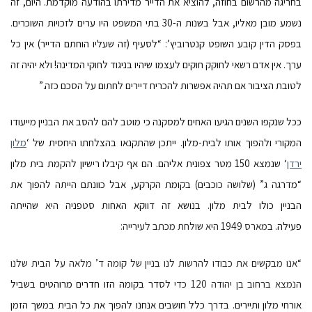
בחריגה מהרשום בחוזה, להוציא את הדייר מדירתו בהודעה מוקדמת. היום, זה
נשמע מובן מאליו, אבל בשנות ה-30 בתי המשפט היו ערים לזכויות השוכרים.
בפסק הדין קובע השופט קנטרוביץ’: “לסעיף (זה שעליו הוחתם הדייר) אין כל
ערך. אין אדם רשאי לחוקק חוקים לעצמו שיהיו בניגוד לחוקי המדינה! ולא יהיה זה
לטובת הציבור אם תהיה אפשרות להכריח דיירים לחתום על הסכם כזה.”
ככל שנקפו השנים הגיעו האחים למסקנה כי מוטב להם להסב את הבניין מייעודו
המקורי ולהפוך אותו לבית-מלון. ייתכן שהתקנאו בהצלחתו היחסית של ‘
מלון
ירדן
‘ שנמצא 150 מטר צפונית אליהם. הם אף קיבלו רישיון להקמת בית מלון
“מדרגה ג” (שלושה כוכבים) בקומת הקרקע, אבל כוונתם הייתה להפוך את
הבניין כולו לבית מלון. בנושא זה דווקא האחות סטפניה היא שהייתה
פעילה.
במארס 1949 היא שולחת מכתב לעירייה:
“אנו מבקשים את כבודו להרשות לנו בניין של קומה ד’ מלאה על הבית שלנו
הנמצא ברחוב בן יהודה 120 כדי
לסדר בקומה הזו חדרים מרוהטים בשביל
אורחי מלון ותיירים. בדרך כלל חושבים אנחנו להפוך את כל הבית במשך הזמן