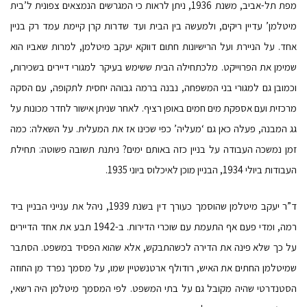
מפת תל-אביב, משנת 1936, ניתן לראות כי המגרשים הנמצאים צפונית ל’בית
מיטלמן’ עדיין ריקים, ולמעשה בין הבית ועד שדרות קרן קיימת עמד רק בניין
אחד. על הניירת ועל הרישיונות חתום דווקא יעקב מיטלמן, למרות שאביו הוא
שמימן את הפרוייקט. מלכתחילה הבית ששימש בעיקר למגורי דיירים בשכירות,
וכמובן גם למגורי בני המשפחה, נבנה ברמה גבוהה יחסית לתקופה, עם הסקה
מרכזית ועם אספקת מים חמים באופן רציף. לאחר שניתן אישור לחדר מכונות על
גג המבנה, פעלה כאן גם ‘מעליה’ כפי שכינו אז את המעלית. על השאלה: כמה
זמן נמשכה העבודה על בניין כזה באותם ימים? ניתנת תשובה פשוטה: תחילת
העבודות ביולי 1934, הבניין מוכן לאיכלוס ביוני 1935.
ד”ר יעקב מיטלמן שהוסמך כעורך דין בשנת 1939, ניהל את ענייני הבניין ביד
רמה, ומדי פעם אף התעמת עם שוכרי הדירות. ב-1942 תבע את אחד הדיירים
על כך שלא פינה את הדירה לכשהתבקש, אלא שהוא הפסיד במשפט. הסתבר
שמיטלמן החתים את האיש, רודולף ארטנשטיין שמו, על מסמך נפרד מן החוזה
הסטנדרטי שהיה מקובל גם על בתי המשפט. לפי המסמך מיטלמן היה רשאי,