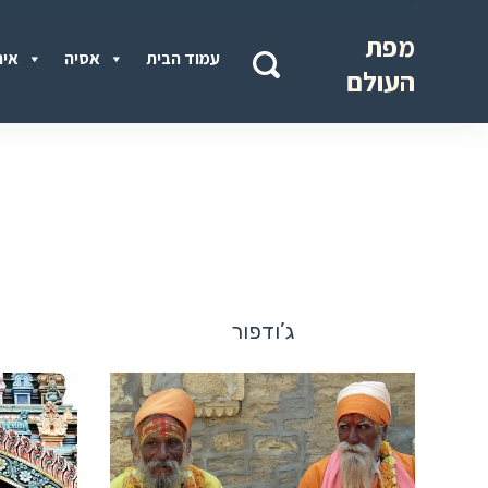
מפת
עמוד הבית
אסיה
איר
העולם
ג’ודפור