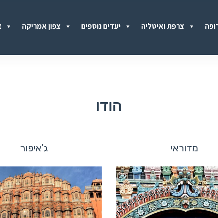
ופה
צרפת ואיטליה
יעדים נוספים
צפון אמריקה
א
הודו
מדוראי
ג’איפור