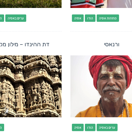
מחוזות אסיה
הודו
אסיה
ערים באסיה
הו
ורנאסי
דת ההינדו – מילון מק
ערים באסיה
הודו
אסיה
הו