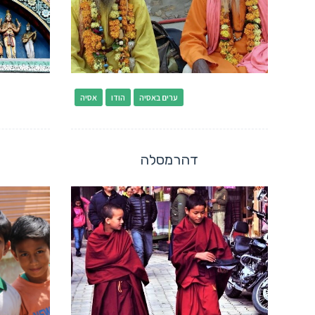
ערים באסיה
הודו
אסיה
דהרמסלה