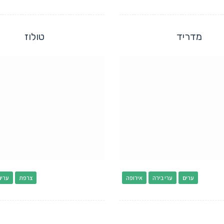
מדריד
טולוז
ערים
ערי בירה
אירופה
צרפת
ערים