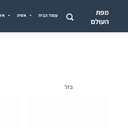
מפת
עמוד הבית
אסיה
איר
העולם
בזל