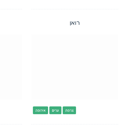
רואן
צרפת
ערים
אירופה