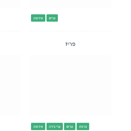
ערים
אירופה
פריז
צרפת
ערים
ערי בירה
אירופה