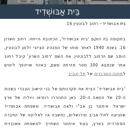
בֵּית אַבּוּשְׁדִיד
בית
אבושדיד– רחוב לבונטין 16.
בתקופה בה הוקם ‘בית אבושדיד’, הכתובת הייתה: רחוב השרון
16. בשנת 1940 לאחר מותו של המנהיג הציוני זלמן לבונטין,
הוסב שם הרחוב ללבונטין. את השם ‘רחוב השרון’ קיבל רחוב
אחר שנמצא 300 מטר מזרחה משם, באזור שייהפך לימים
ל
תחנה המרכזית
של
תל-אביב
.
‘בית אבושדיד’ הצית את סקרנותם של בני הישוב העברי בשנות
ה-20 של המאה ה-20. כאן התגוררו רומיאו ויוליה של ארץ
ישראל: איתמר בן אב”י ולאה אבושדיד. משפחת אבושדיד
שהגיעה לתל-אביב מירושלים, נחשבה אז לאליטה של החברה
הספרדית בארץ, בעוד איתמר השתייך למשפחה אשכנזית