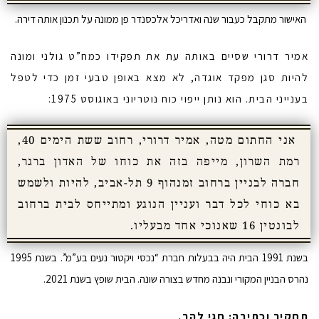
האישור מתקבל כעבור שנה ואדריכל אלכסנדר פן ממונה על תכנון אותה דירה.
אמיר דרורי שסיים באותה עת את תפקידו כמח”ט גולני ומונה
להיות סגן מפקד אוגדה, לא מצא באופן טבעי זמן כדי לטפל
בענייני הבית. הוא נותן ייפוי כוח נוטריוני באוגוסט 1975:
אני החתום מטה, אמיר דרורי, רחוב ששת הימים 40,
רמת השרון, מייפה בזה את כוחו של האדון ברגר,
חברה לבניין ברחוב זמנהוף 9 תל-אביב, להיות ולשמש
בא כוחי לכל דבר ועניין הנוגע ומתייחס לבית ברחוב
לבונטין 16 שאנוכי אחד מבעליו.
בשנת 1991 הבית היה בבעלות חברת “נכסי ויקטור נעים בע”מ”. בשנת 1995
נהרס הבניין המקורי ונבנה מחדש בצורה שונה. הבית שופץ בשנת 2021.
תחקיר וכתיבה: חגי להב.