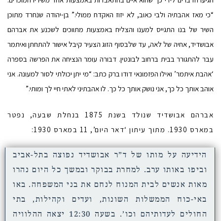
“כי מאז אהבתיה ולבי כאוב, לא יזוז האקדח ממולי.” בן-יהודה שנחרד מתוכן
השיר של בנו התגייס למענו והצליח באמצעות מתווכים לשכנע את אברהם
אבושדיד, אחיה של לאה, עד שלבסוף הזוג הצעיר קיבל אישור להתחתן ואיתמר
עבר להתגורר בבית ברחוב לבונטין. דבורה עומר הנציחה את הפרשה בספרה
‘אהבת איתמר’ ואילו הפזמונאי דודו ברק כתב: “מי יתן יכולתי לסור למעונה. אני
אוהב אותך כל כך, אני נושק אותך כל כך. לו אהבתיני לאתי חיי לך ומותי.”
אברהם אבושדיד שנולד בשנת 1875 בנחלת שבעה, נפטר
במארס 1930
. מתוך עיתון ‘דאר היום’, 11 במארס 1930:
הידיעה על מותו של ד”ר אבושדיד נפוצה בתל-אביב
וביפו באותו ערב. למחרת בבוקר ובמשך כל היום נהרו
מאות אנשים לבית המנוח לנחם את בני המשפחה. באו
באי-כוח הממשלות השונות, ועדים וקהילות, בתי
החולים לעדותיהם וכו’. בשעה 12:30 יצאה ההלוויה