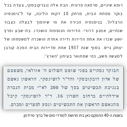
רופא שיניים, מרפאה פרטית. הבת אלה גוברקובסקי, צעדה בכל
בוקר מפתח הבית, מרחק 10 דקות הליכה, עד ל’גימנסיה
הרצליה’. בגימנסיה הכירה את מי שיהפוך לבעלה כעבור
שנתיים, אמנון דרורי. הדירות הנוספות הושכרו. בת-שבע ופרץ
יושע שכרו את אחת הדירות ודירה אחרת הושכרה למשפחתו של
יצחק גייס. בסוף שנת 1937 אחת מדיירות הבית הפכה קורבן
למעשה פשע, כפי שמתואר בעיתון ‘הארץ’:
הבוקר נסתיים בפני שופט השלום ה’ אזולאי, משפטם
של אדון דובקובסקי והד”ר לושינסקי. הראשון נאשם
בגניבת תכשיטים בסך של 200 לא”י מבית הגברת
אידלהיים ברחוב השרון 16. ד”ר לושינסקי קיבל
מהנאשם הראשון את התכשיטים ונסע למצרים ומכרם.
בשנות ה-40 התמקם כאן בית חרושת למודדי מים של ברוך פרידמן.