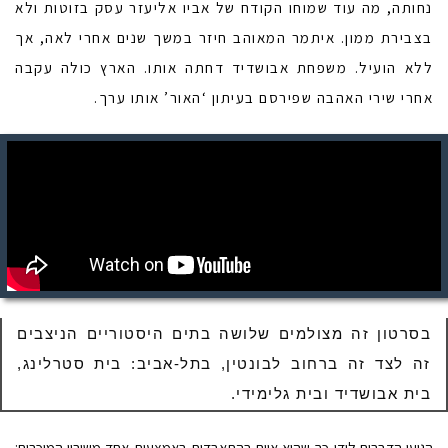
נחותה, מה עוד שמוחו הקודח של אביו אליעזר עסק בזוטות ולא
בצבירת ממון. איתמר המאוהב חיזר במשך שנים אחרי לאה, אך
ללא הועיל. משפחת אבושדיד דחתה אותו. הארץ כולה עקבה
אחרי שירי האהבה שפירסם בעיתון ‘האור’ אותו ערך.
בסרטון זה מצולמים שלושה בתים היסטוריים הניצבים
זה לצד זה ברחוב לבונטין, בתל-אביב: בית סטרלינג,
בית אבושדיד ובית גלימידי.
הגיעו הדברים לידי כך שהוא איים בהתאבדות באמצעות אחד משיריו המוכרים: