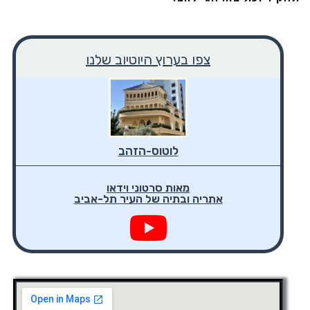
צפו בערוץ היוטיוב שלנו
לוטוס-הזהב
מאות סרטוני וידאו
אתריה ובתיה של העיר תל-אביב