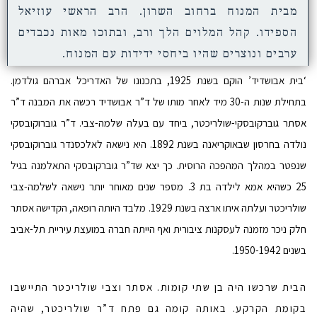
מבית המנוח ברחוב השרון. הרב הראשי עוזיאל
הספידו. קהל המלוים הלך ורב, ובתוכו מאות נכבדים
ערבים ונוצרים שהיו ביחסי ידידות עם המנוח.
‘בית אבושדיד’ הוקם בשנת 1925, בתכנונו של האדריכל אברהם גולדמן.
בתחילת שנות ה-30 מיד לאחר מותו של ד”ר אבושדיד רכשה את המבנה ד”ר
אסתר גוברקובסקי-שולריכטר, ביחד עם בעלה שלמה-צבי. ד”ר גוברוקובסקי
נולדה בחרסון שבאוקריאנה בשנת 1892. היא נישאה לאלכסנדר גוברוקובסקי
שנפטר במהלך המהפכה הרוסית. כך יצא שד”ר גוברקובסקי התאלמנה בגיל
25 כשהיא אמא לילדה בת 3. מספר שנים מאוחר יותר נישאה לשלמה-צבי
שולריכטר ועלתה איתו ארצה בשנת 1929. מלבד היותה רופאה, הקדישה אסתר
חלק ניכר מזמנה לעסקנות ציבורית ואף הייתה חברה במועצת עיריית תל-אביב
בשנים 1950-1942.
הבית שרכשו היה בן שתי קומות. אסתר וצבי שולריכטר התיישבו
בקומת הקרקע. באותה קומה גם פתח ד”ר שולריכטר, שהיה