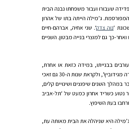
מאיר פדידה שעבורו ועבור משפחתו נבנה הבית
מפורסמת. ג’מילה הייתה בתו של אהרון
כונת ‘
נוה צדק
‘. שני אחיה, אברהם-חיים
אחר-כך גם למוצרי בנייה מבטון. השניים
ורבים בבנייתו, במידה כזאת או אחרת,
שניים מהאדריכלים הבולטים בעיר: תחילה יהודה מגידוביץ’, ולקראת שנות ה-30 גם זאכי
ר במהלך השנים שיפוצים ושינויים קלים,
ר נטוע כשריד אחרון כמעט של ‘תל-אביב
ורחבו בעת השיפוץ.
 כבר בשנת 1920. האלמנה ג’מילה היא שניהלה את הבית מאותה עת,