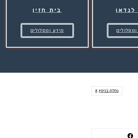
לנדאו
בית חזין
ומסלולים
מידע ומסלולים
נחלת-בנימין