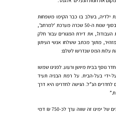
ת ילדיה, בשלב בו כבר הקימו משפחות
משל עצמם ועברו להתגורר במקומות אחרים. בסוף שנות ה-50 שכרה מערכת ‘למרחב’,
 העבודה’, את דירת המגורים עבור חלק
מזהיר, מתוך מכתב ששלחו אנשי העיתון
ת עלות המס שנדרשו לשלם:
ר נוסף בבית מיושן ורעוע. לפנינו שמשו
ל-ידי בעל-הבית. על רמת הבניה תעיד
 לחדרים הנ”ל. הגישה לחדרינו היא דרך
ת.”
אגב, שכר הדירה היה 20 לירות לחודש. בערכים של ימינו זה שווה ערך לכ-750 ₪ דמי