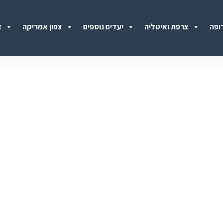
ופה
צרפת ואיטליה
יעדים נוספים
צפון אמריקה
א