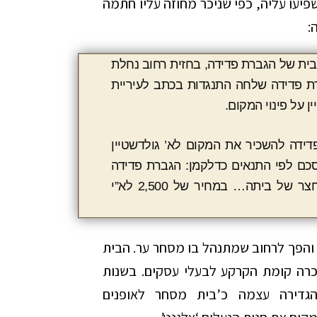
יעו עליה, כפי שניכר מחוזה עליו חתמה
הבית של הגברת פדידה, בחזית רחוב נחלת
 והגברת פדידה שלחה התנגדות בכתב לעיריית
ן על פינוי המקום.
פדידה להשכיר את המקום לא’ גולדשטיין
סכם לפי התנאים כדלקמן: הגברת פדידה
מסכימה להשכיר לא’ גולדשטיין את חלקה מהחצר של ביתה… במחיר של 2,500 לא”י
ו והפך לרחוב שמתנהל בו מסחר ער. הבית
רה קומת הקרקע לבעלי עסקים. בשנות
שהגדירה עצמה כ’בית מסחר לאופנים