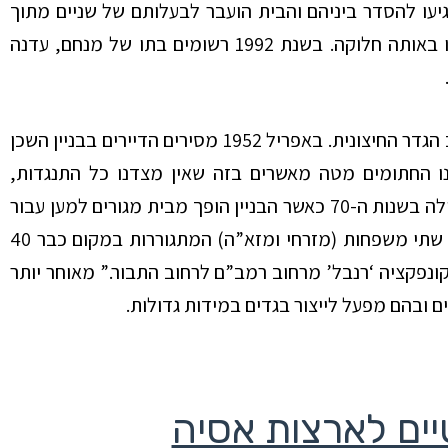
היורשים החוקיים הגיעו להסדר ביניהם והבית הועבר לבעלותם של שניים מתוך
שלושת האחים: מנחם וסופיה. גם בני הדור השלישי המשיכו באותה חלוקה. בשנת 1992 רשומים בתו של מנחם, עדנה
באמצע שנות ה-40 כבר יש צורך בשיפוצים ובטיח, וכן בייצוב הגדר החיצונית. באפריל 1952 מסירים הדיירים בבניין השכן
נו החתומים מטה מאשרים בזה שאין מצדנו כל התנגדות,
להפיכת המחסן בחצר לגרז’.” ההתדרדרות של המבנה מתחילה בשנות ה-70 כאשר הבניין הופך מבית מגורים למען עבור
בתי עסק קטנים, כפי שניתן לראות מתוך מכתב לעיריה של שתי משפחות (מזרחי ומזא”ה) המתגוררות במקום כבר 40
ונפקציה ‘רנבל’ מרחוב רמב”ם לרחוב התבור.” מאוחר יותר
ם ובהם מפעל לייצור בגדים במידות גדולות.
יים לארצות אסיה