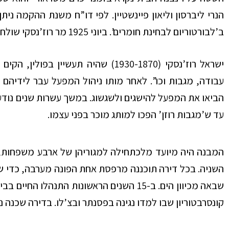
הנרי ליברסון וליאון פיינשטיין. לפי דו”ח משנת ההקמה 
ב’לבורטוריום לבחינת חומרים’. ביוני 1925 מר רוז’נסקי שולח בקשה להוספת מרתף בבניין.
ישראל רוז’נסקי (1930-1870) שהיה תעש
עבודה, מגבות וכו”. לאחר מותו ניהול המפעל עבר לידיהם ש
הביאו את המפעל להישגים ולשגשוג. במשך עשרות שנים נודע
עד ש’מגבות רוזן’ הפכו למותג מוכר בפני עצמו.
המבנה היה מיועד מלכתחילה למגוריהן של ארבע משפחות
השניה. בכל דירה תוכננה מרפסת אחת הפונה מערבה, כדי שב
שבאה מכיוון הים. ב-15 השנים הראשונות התנהל
קונסרבטוריון שבו למדו נגינה בפסנתר ובצ’לו. בדירה שכנה נ