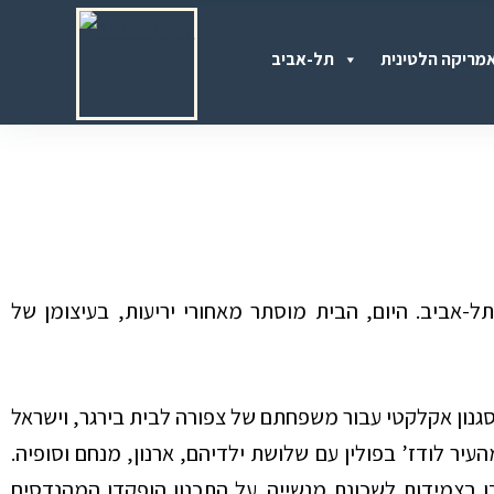
S
מריקה הלטינית
תל-אביב
k
i
p
t
o
c
o
ים היפים בתל-אביב. היום, הבית מוסתר מאחורי יריעות, בעיצומן של
n
t
e
בור 39 קיבל היתר בניה בשנת 1925 ונבנה בסגנון אקלקטי עבור משפחתם של צפורה לבית בירגר, וישראל
n
עיר לודז’ בפולין עם שלושת ילדיהם, ארנון, מנחם וסופיה.
t
כן בצמידות לשכונת מנשייה. על התכנון הופקדו המהנדסים