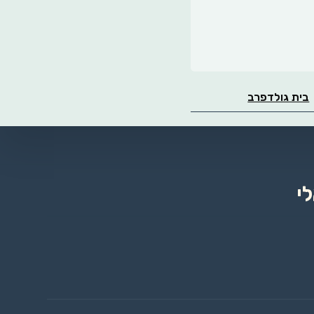
בית גולדפרב
י