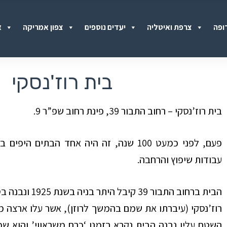
ופה
צרפת ואיטליה
יעדים נוספים
צפון אמריקה
א
בית רוז'נסקי
בית רוז’נסקי – רחוב התבור 39, פינת רחוב שפ”ר 9.
פעם, לפני כמעט 100 שנה, זה היה אחד הבת
עבודות שיפוץ והרחבה.
הבית ברחוב הת
רוז’נסקי (עיברתו את שמם בהמשך לרוזן), אשר עלו ארצה מה
השטח עליו נבנה הבית נקרא בזמנו ‘כרם משראווי’ והוא ש