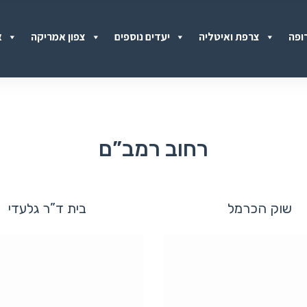
ופה
צרפת ואיטליה
יעדים נוספים
צפון אמריקה
א
רחוב רמב”ם
שוק הכרמל
בית ד”ר גלעדי