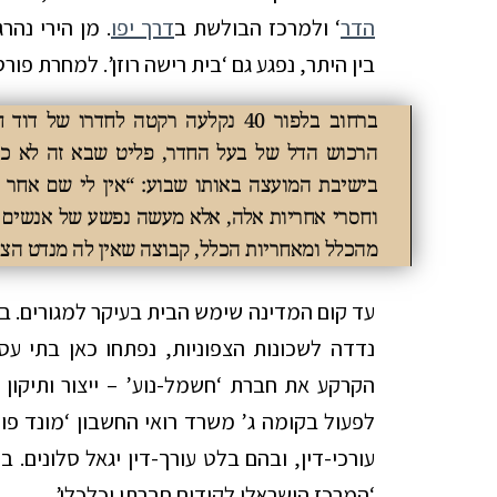
הדר
‘ ולמרכז הבולשת ב
דרך יפו
. מן הירי נהר
בין היתר, נפגע גם ‘בית רישה רוזן’. למחרת פו
ברחוב בלפור 40 נקלעה רקטה לחדרו ש
הרכוש הדל של בעל החדר, פליט שבא זה לא כב
בישיבת המועצה באותו שבוע: “אין לי שם אחר 
וחסרי אחריות אלה, אלא מעשה נפשע של אנשים נ
מהכלל ומאחריות הכלל, קבוצה שאין לה מנדט הצי
הקרקע את חברת ‘חשמל-נוע’ – ייצור ותיקון
לפעול בקומה ג’ משרד רואי החשבון ‘מונד פור
‘המרכז הישראלי לקידום חברתי וכלכלי’.