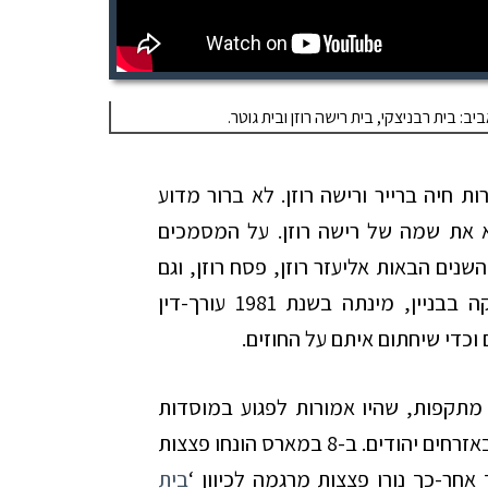
 בית רבניצקי, בית רישה רוזן ובית גוטר.
של הגברות חיה ברייר ורישה רוזן. לא ברור מדוע
א את שמה של רישה רוזן. על המסמכים
נים הבאות אליעזר רוזן, פסח רוזן, וגם
יצחק רוזן. חיה ברייר שטיפלה בעצמה בחלקה בבניין, מינתה בשנת 1981 עורך-דין
כדי שיחתום איתם על החוזים.
רה של מתקפות, שהיו אמורות לפגוע במוסדות
המשטר הבריטי, אך פגעו בחלק מהמקרים גם באזרחים יהודים. ב-8 במארס הונחו פצצות
ר-כך נורו פצצות מרגמה לכיוון ‘
בית