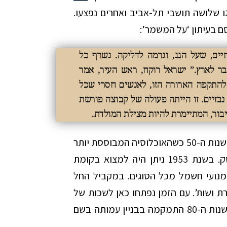
גו שלושה תושבי תל-אביב ואחרים נפצעו.
רסם בעיתון ‘על המשמר’:
ל דוד חיים, שעל הגג, וגרמה לדליקה. נשרף כל
ר לארץ.” ישראל רוקח, ראש העיר, אמר
להתקפה הארורה הזו, לאנשים חסרי שכל
בזיים. זו הייתה פעולה של קבוצה פורשת
בור, המתיימרת להיות מצילת המולדת.
עד קום המדינה שימש הבית בעיקר למגורים. בשנות ה-50 כשהאוכלוסיה המבוססת יותר
נדדה לשכונות הצפוניות, נפתחו כאן בתי עסק. בשנת 1953 ניתן היה למצוא בקומת
 מנועי חשמל מכל הסוגים. במקביל החל
ת ושות’. עם הזמן נפתחו כאן לשכות של
עורכי-דין, ובהם בלט עורך-דין יגאל סלונים. בשנות ה-80 התמקמה בבניין עמותה בשם