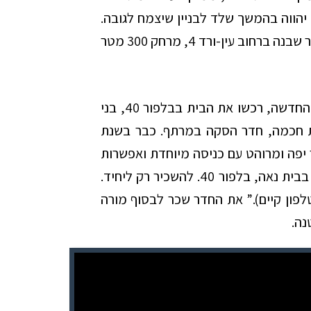
 יהווה בהמשך שלד לבניין שיצמח לגובה.
ביז’ונסקי עצמו עבר בשנת 1936 לגור בבית אחר שבנה ברחוב עין-ורד 4, מרחק 300 מטר
בעקבות המעבר של הזוג ביז’ונסקי לכתובתם החדשה, רכשו את הבית בבלפור 40, בני
ית חכמה, חדר הסקה במרתף. כבר בשנת
ר יפה ומרוהט עם כניסה מיוחדת ואפשרות
לקבלת אורחים גם בחדר ההמתנה של הדירה. בבית נאה, בלפור 40. להשכיר רק ליחיד.
טלפון קיים).” את החדר שכר לבסוף מורה
נה.