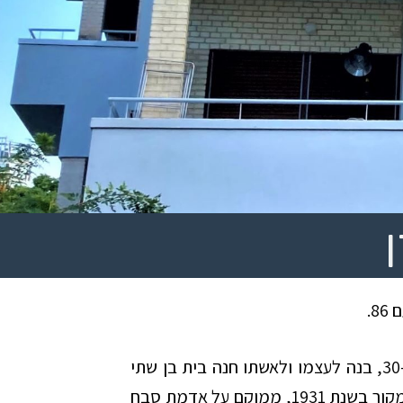
פנחס ביז’ונסקי שהיה אדריכל פעיל בשנות ה-30, בנה לעצמו ולאשתו חנה בית בן שתי
קומות, ששימש לו גם כמשרד. הבית שנבנה במקור בשנת 1931, ממוקם על אדמת סבח