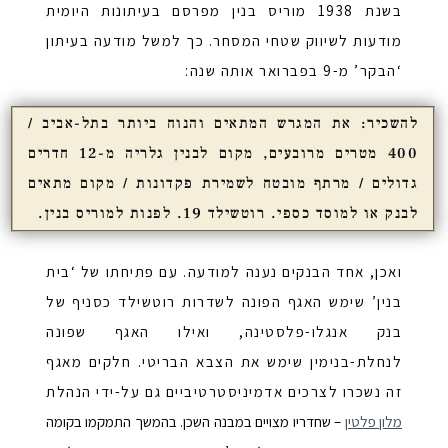
בשנת 1938 מוריס בנין מפרסם בעיתונות היומית
מודעות לשיווק שטחי המסחר. כך למשל מודעה בעיתון
‘הבקר’ מ-9 בפברואר אותה שנה:
להשכיר: את המגרש המתאים והנוח ביותר בתל-אביב /
400 מטרים מרובעים, מקום לבנין גלריה מ-12 חדרים
גדולים / מרתף מובטח לשמירת פקדונות / מקום מתאים
לבנק או למוסד כספי. רוטשילד 19. לפנות למוריס בנין.
ואכן, אחד הבנקים נענה למודעה. עם פתיחתו של ‘בית
בנין’ שימש האגף הפונה לשדרות רוטשילד כסניף של
בנק אנגלו-פלסטינה, ואילו האגף שפונה
לנחלת-בנימין שימש את הצבא הבריטי. חלקים מאגף
זה נשכרו לצרכים אדמיניסטרטיביים גם על-ידי הנהלת
מלון פלטין
– שחדריו מצויים במבנה השכן. בהמשך התמקמו בקומה