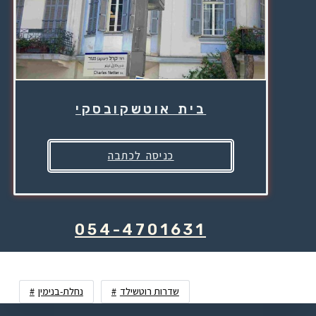
בית אוטשקובסקי
כניסה לכתבה
054-4701631
שדרות רוטשילד
נחלת-בנימין