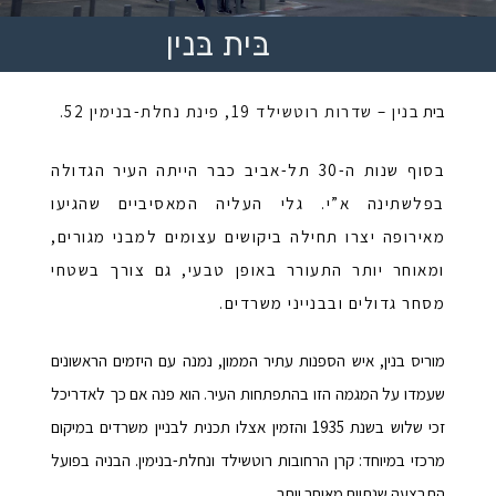
בּית בּנין
בית
בנין – שדרות רוטשילד 19, פינת נחלת-בנימין 52.
בסוף שנות ה-30 תל-אביב כבר הייתה העיר הגדולה
בפלשתינה א”י. גלי העליה המאסיביים שהגיעו
מאירופה יצרו תחילה ביקושים עצומים למבני מגורים,
ומאוחר יותר התעורר באופן טבעי, גם צורך בשטחי
מסחר גדולים ובבנייני משרדים.
מוריס בנין,
איש הספנות עתיר הממון, נמנה עם היזמים הראשונים
שעמדו על המגמה הזו בהתפתחות העיר. הוא פנה אם כך לאדריכל
זכי שלוש בשנת 1935 והזמין אצלו תכנית לבניין משרדים במיקום
מרכזי במיוחד: קרן הרחובות רוטשילד ונחלת-בנימין. הבניה בפועל
התבצעה שנתיים מאוחר יותר.