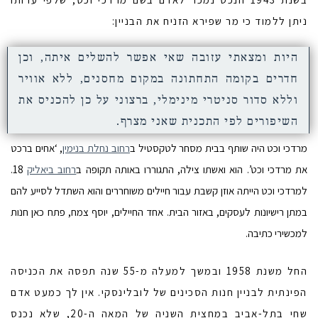
ניתן ללמוד כי מר שפירא הזניח את הבניין:
היות ומצאתי עזובה שאי אפשר להשלים איתה, וכן
חדרים בקומה התחתונה במקום מחסנים, ללא אוויר
וללא סדור סניטרי מינימלי, ברצוני על כן להכניס את
השיפורים לפי התכנית שאני מצרף.
מרדכי וכט היה שותף בבית מסחר לטקסטיל ב
רחוב נחלת בנימין
, ‘אחים ברכט
את מרדכי וכט’. הוא ואשתו צילה, התגוררו באותה תקופה ב
רחוב ביאליק
18.
למרדכי וכט הייתה אוזן קשבת עבור חיילים משוחררים והוא השתדל לסייע להם
במתן רישיונות לעסקים, באזור הבית. אחד החיילים, יוסף צמח, פתח כאן חנות
למכשירי כתיבה.
החל משנת 1958 ובמשך למעלה מ-55 שנה תפסה את הכניסה
הפינתית לבניין חנות הסכינים של לובלינסקי. אין לך כמעט אדם
שחי בתל-אביב במחצית השניה של המאה ה-20, שלא נכנס