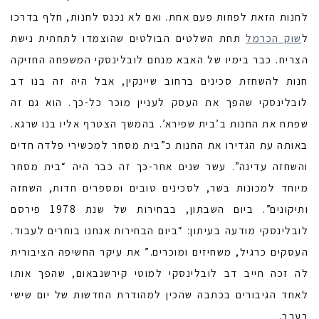
לחנות הזאת לפחות פעם אחת. ואם לא נכנס לחנות, חלף בדרכו
ל
שוק הכרמל
תחת השלטים הבולטים שהוצמדו לתחתית נישת
הצריח. כבר בימיו של האבא מנחם לובלינסקי המשפחה החזיקה
חנות להשחזת סכינים ברחוב שיינקין, אבל היה זה בנו דב
לובלינסקי שהפך את העסק לעניין מוכר כל-כך. הוא גם זה
שפתח את החנות ב’בית שפירא’. בהמשך הצטרף אליו בנו שרגא.
באותה עת הגדירו את החנות כ”בית מסחר למכשירי פלדה חדים
והשחזה עדינה”. עשר שנים אחר-כך זה כבר היה “בית מסחר
מיוחד למכונות בשר, לסכינים טובים ומספרים חדות, השחזה
ותיקונים”. ביום השבתון, בבחירות של שנת 1978 פירסם
לובלינסקי מודעה בעיתון: “ביום הבחירות אנחנו בוחרים לעבוד.
העסקים כרגיל, משחיזים ומוכרים.” את עיקר החשיפה הציבורית
לה זכה חייב דב לובלינסקי למוטי קירשנבאום, שהפך אותו
לאחד הגיבורים בכתבה שהכין למהודרת החדשות של יום שישי
בערב.