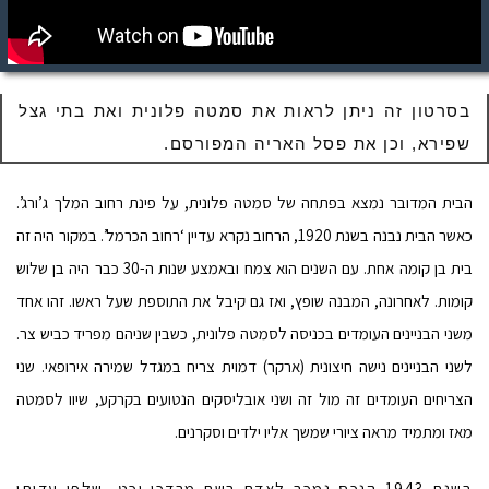
בסרטון זה ניתן לראות את סמטה פלונית ואת בתי גצל
שפירא, וכן את פסל האריה המפורסם.
הבית המדובר נמצא בפתחה של סמטה פלונית, על פינת רחוב המלך ג’ורג’.
כאשר הבית נבנה בשנת 1920, הרחוב נקרא עדיין ‘רחוב הכרמל’. במקור היה זה
בית בן קומה אחת. עם השנים הוא צמח ובאמצע שנות ה-30 כבר היה בן שלוש
קומות. לאחרונה, המבנה שופץ, ואז גם קיבל את התוספת שעל ראשו. זהו אחד
משני הבניינים העומדים בכניסה לסמטה פלונית, כשבין שניהם מפריד כביש צר.
לשני הבניינים נישה חיצונית (ארקר) דמוית צריח במגדל שמירה אירופאי. שני
הצריחים העומדים זה מול זה ושני אובליסקים הנטועים בקרקע, שיוו לסמטה
מאז ומתמיד מראה ציורי שמשך אליו ילדים וסקרנים.
בשנת 1943 הנכס נמכר לאדם בשם מרדכי וכט, שלפי עדותו