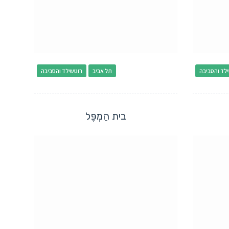
לד והסביבה
תל אביב
רוטשילד והסביבה
בית הַמְפֶּל