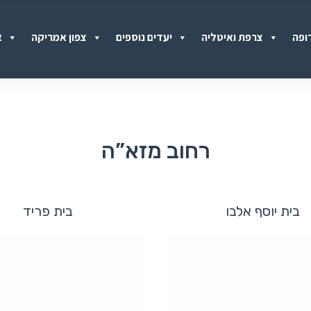
ופה
צרפת ואיטליה
יעדים נוספים
צפון אמריקה
א
רחוב מזא”ה
בית יוסף אלבו
בית פריד