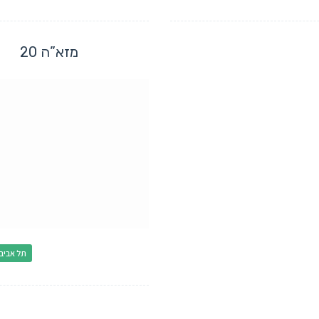
מזא”ה 20
תל אביב