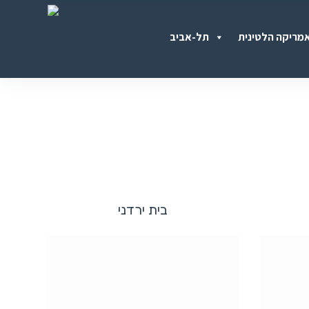
S
מריקה הלטינית
תל-אביב
k
i
p
t
o
c
o
n
בית ירדני
t
e
n
t