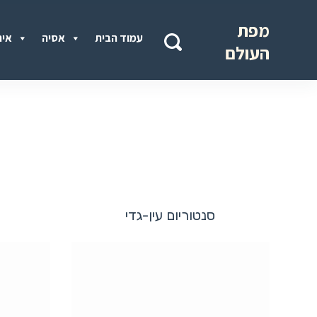
מפת
עמוד הבית
אסיה
איר
העולם
סנטוריום עין-גדי