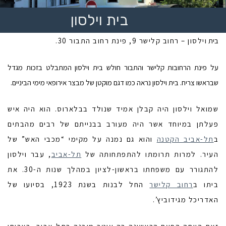
בית וילסון
בית
וילסון – רחוב קלישר 9, פינת רחוב התבור 30.
על פינת הרחובות קלישר והתבור חולש בית וילסון המתבלט בזכות מגדל
שבראשו צריח. בית וילסון נראה כמו דגם מוקטן של מבצר אירופאי מימי הביניים.
שמואל וילסון היה קבלן אמיד שנולד בבלארוס. הוא היה איש
פעלתן במיוחד אשר היה מעורב בבנייתם של רבים מהבתים
ב
תל-אביב הקטנה
והוא גם נמנה על מקימי “מכבי האש” של
העיר. למרות תרומתו להתפתחותה של
תל-אביב
, עבר וילסון
להתגורר עם משפחתו בראשון-לציון במהלך שנות ה-30. את
ביתו ב
רחוב קלישר
החל לבנות בשנת 1923, בסיועו של
האדריכל מגידוביץ’.