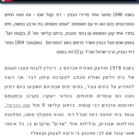
בשנת 1946 מתאר אחד מדיירי הבניין – דוד קנול שמו – את תנאי החיים
הספרטניים בהם הוא חי עם משפחתו: “אנחנו משפחה בת ארבע נפשות, חיים
בחדר אחד קטן המשמש גם בתור מטבח, ברחוב קלישר מס’ 9, בקומת הגג”.
באותן שנים פעל בבניין משרד פרסום בשם ‘המפרסם’. באוקטובר 1954 נפטר
דייר הבניין, הרבי ישראל מנדל. בן 52 היה במותו.
בשנת 1978 מזדעק האזרח אברהם ב. ריבלין לנוכח מצבו העגום
של בית וילסון ושולח מכתב למערכת עיתון דבר: אני רוצה
להתריע על בתים בעיר, בתים יפים שבוניהם השקיעו בהם דמיון
והנה הם עומדים מוזנחים. בוודאי ייעקרו בקרוב ובמקומם
יתרוממו ארגזים רבי קומות. ברחוב קלישר 9 מול
שוק הכרמל
,
עומד בית יפהפה דמוי מגדל דוד. הטיח מתקלף ממנו, החלונות
והדלתות שבורים, ובלילות אולי “שדים” מרקדים בו. כל אימתי
שאני עובר שם לבי מתכווץ בי ורוצה לצעוק געוואלד.