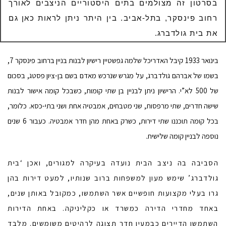
בסרטון זה מצולמים בתים היסטוריים הניצבים לאורך
רחוב פינסקר, בתל-אביב. בין היתר ניתן לראות כאן גם
את בית גולדברג.
בינואר 1933 קיבל האדריכל שלמה גפשטיין רישיון לבנות בניין ברחוב פינסקר 7,
בשמו של אברהם גולדברג, על מגרש שנרכש מאדם בשם בן-ציון פסטג, בסכום
של 500 לא”י. הרישיון ניתן לבניין בן שתי קומות, כשבכל קומה אישור לבנות
שישה חדרים, שתי מרפסות, שני מטבחים, אמבטיה אחת ושני בתי-כסא. כלומר,
בכל קומה תוכננו שתי דירות, כשרק באחת מהן חדר אמבטיה. כעבור 6 שנים
נוספה לבניין קומה שלישית.
הסביבה בה ניצב הבית נועדה בעיקרה למגורים, ואכן ‘בית
גולדברג’ שימש מעון למשפחות ברוב שנותיו, למעט דירות בהן
גרו בעלי מקצועות חופשיים אשר השתמשו, כמקובל באותן שנים,
באחד מחדרי הדירה כמשרד או כקליניקה. באחת הדירות
השתמשו הדיירים כבמעין חדר תצוגה לרהיטים משומשים. מלבד