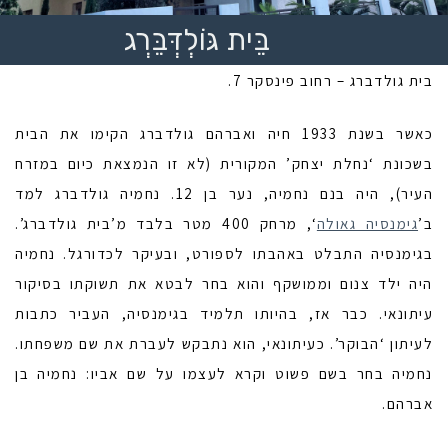
בֵּית גּוֹלְדְּבֵּרְג
בית גולדברג – רחוב פינסקר 7.
כאשר בשנת 1933 חיה ואברהם גולדברג הקימו את הבית
בשכונת ‘נחלת יצחק’ המקורית (לא זו הנמצאת כיום במזרח
העיר), היה בנם נחמיה, נער בן 12. נחמיה גולדברג למד
ב’
גימנסיה גאולה
‘, מרחק 400 מטר בלבד מ’בית גולדברג’.
בגימנסיה התבלט באהבתו לספורט, ובעיקר לכדורגל. נחמיה
היה ילד צנום וממושקף והוא בחר לבטא את תשוקתו בסיקור
עיתונאי. כבר אז, בהיותו תלמיד בגימנסיה, העביר כתבות
לעיתון ‘הבוקר’. כעיתונאי, הוא נתבקש לעברת את שם משפחתו.
נחמיה בחר בשם פשוט וקרא לעצמו על שם אביו: נחמיה בן
אברהם.