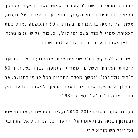
לחברת תרופות בשם ‘ניאופרם’ שמשתמשת במקום כמחסן.
הטיפול בדיירים ובבתי העסק בבניין עובר לידיה של תמרה,
אשתו של נחמיה בן-אברהם. בשנות ה-60 התמקמה כאן סוכנות
למכירת ספרי לימוד בשם ‘מגילות’, וכעבור שלוש שנים נשכרו
בבניין משרדים עבור חברת הבניה ‘גזית ושחם’.
בשנות ה-70 הקימה ח”כ שולמית אלוני את תנועת רצ – התנועה
לזכויות האזרח ולשלום. משרדי התנועה עברו בשנות ה-80
ל’בית גולדברג’: “נמשך מפקד החברים בכל סניפי התנועה. אם
ברצונך להתפקד שלח את הספח הרצוף למשרדי תנועת רצ,
רחוב פינסקר 7 ת”א.” (מארס 1985).
המבנה שומר בשנים 2020-2015 ועליו נוספו שתי קומות חדשות
(בסגנון הבניה הבינלאומי) על-ידי אדריכל הפרויקט אלישע רובין
ואדריכל השימור איל זיו.