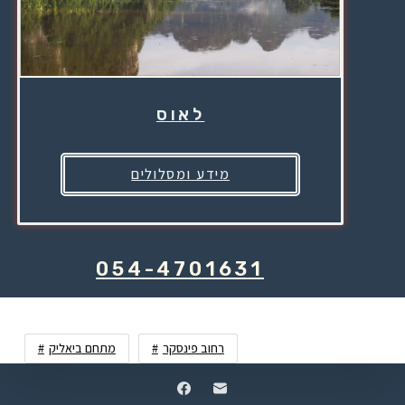
לאוס
מידע ומסלולים
054-4701631
רחוב פינסקר
מתחם ביאליק