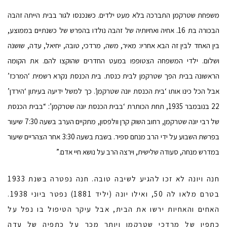
משפחת שטרקמן התברכה בלא מעט ילדים. כשנכנסו לגור בבית הייתה זהבה
הבכורה בת 16. אחיה ואחיותיה של זהבה נולדו בהפרש של כשנתיים בממוצע,
בין האחד לבין זה הבא אחריו: מאיר, משה, מרדכי, טובה, יחיאל, עדה, שושנה
ושלום. ילדי המשפחה הצטופפו במעט החדרים שהוקצו להם. את הקומה
הראשונה בבית הפך שטרקמן לבית כנסת. בית הכנסת נקרא רשמית ‘המרכז’
אבל הכל כינו אותו ‘בית הכנסת יונה שטרקמן’. כך למשל ידיעה בעיתון ‘הירדן’
22 בנובמבר 1935, תחת הכותרת ‘בבית הכנסת יונה שטרקמן’: “בבית הכנסת
של רבי יונה שטרקמן, רחוב השוק קרן וולפסון, מתקיים הערב בשעה 7:30 שיעור
בפרשת השבוע על ידי הרב מנחם ספיר. בשבת בשעה 3:30 אחר הצהריים שיעור
במדרש מנחה, סעודה שלישית, וירצה הרב על נושא חיי אדם.”
חנה ויונה לא זכו להגיע לשיבה טובה. חנה נפטרה בשנת 1933
בטרם מלאו לה 50, ואילו יונה (יליד 1881) נפטר ביוני 1938.
האחים והאחיות ירשו את הבית, אבל עיקר הטיפול בו נפל על
כתפיו של מרדכי שטרקמן ויותר מכך על כתפיה של עדה