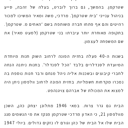
שטרקמן. בהמשך, גם ברוך לוברט, בעלה של זהבה, סייע
בניהול ענייני ‘בית שטרקמן’. מרדכי, משה ומאיר המשיכו למכור
רהיטים והם אף פתחו חברה משותפת בשם ‘האחים מ. שטרקמן’.
בתקופה מאוחרת יותר עיברתו בני שטרקמן (למעט מאיר) את
שם המשפחה לעצמון.
בשנות ה-40 פעלה בחזית הפונה לרחוב השוק חנות מיוחדת
המיועדת לסנדלרים בלבד ‘הכל לסנדלר’. בחנות ניתנה הנחה
לחברי קיבוצים ובשכנות אליה ניהל מנחם ורבר חנות נוספת בה
נמכרו מקדחות חשמליות. בחזית הפונה לרחוב וולפסון ניתן היה
למצוא את המכולת של אברהם צויגנהפט.
הבית גם גרר צרות. במאי 1946 מתלונן יצחק כהן, השכן
מוולפסון 21, כי האדון מרדכי שטרקמן מנקז את מי הגשמים מגג
הבית שלו אל הבית של כהן וגורם לו נזקים גדולים. ביולי 1947