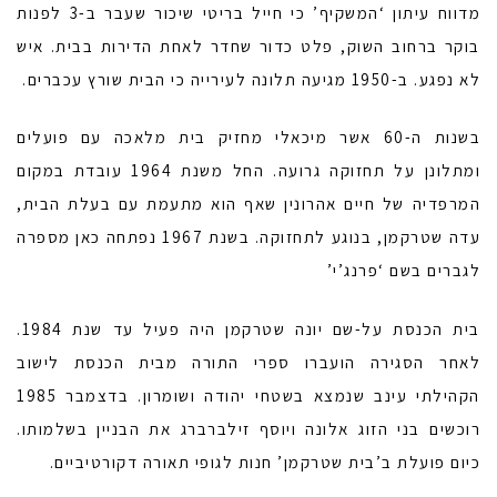
מדווח עיתון ‘המשקיף’ כי חייל בריטי שיכור שעבר ב-3 לפנות
בוקר ברחוב השוק, פלט כדור שחדר לאחת הדירות בבית. איש
לא נפגע. ב-1950 מגיעה תלונה לעירייה כי הבית שורץ עכברים.
בשנות ה-60 אשר מיכאלי מחזיק בית מלאכה עם פועלים
ומתלונן על תחזוקה גרועה. החל משנת 1964 עובדת במקום
המרפדיה של חיים אהרונין שאף הוא מתעמת עם בעלת הבית,
עדה שטרקמן, בנוגע לתחזוקה. בשנת 1967 נפתחה כאן מספרה
לגברים בשם ‘פרנג’י’
בית הכנסת על-שם יונה שטרקמן היה פעיל עד שנת 1984.
לאחר הסגירה הועברו ספרי התורה מבית הכנסת לישוב
הקהילתי עינב שנמצא בשטחי יהודה ושומרון. בדצמבר 1985
רוכשים בני הזוג אלונה ויוסף זילברברג את הבניין בשלמותו.
כיום פועלת ב’בית שטרקמן’ חנות לגופי תאורה דקורטיביים.