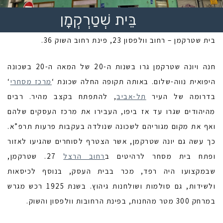
בֵּית שְׁטַרְקְמָן
בית שטרקמן – רחוב וולפסון 23, פינת רחוב השוק 36.
חנה ויונה שטרקמן גרו בשנות ה-20 של המאה ה-20 בשכונה
היפואית נווה-שלום. באותה תקופה החלה שכונת ‘
מרכז מסחרי
‘
בדרומה של העיר
תל-אביב
, להתפתח בקצב מהיר. רבים
מהיהודים שגרו עד אז ביפו, העבירו את מרכז העסקים שלהם
ואף את מקום מגוריהם לשכונה שנולדה בעקבות פרעות תרפ”א.
כך עשה גם יונה שטרקמן, אשר הצטרף לסוחרים שהגיעו לאזור
ופתח בית מסחר לרהיטים ב
רחוב הרצל
27. שטרקמן,
שבמקצועו היה רפד, מכר בבית העסק, בנוסף לכיסאות
ולשידות, גם סולמות ושולחנות גיהוץ. בשנת 1925 רכש מגרש
במרחק 300 מטר מהחנות, בפינת הרחובות וולפסון והשוק.