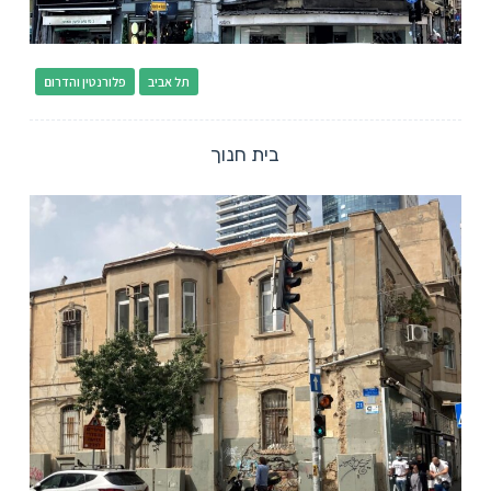
תל אביב
פלורנטין והדרום
בית חנוך