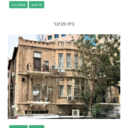
תל אביב
אחוזת בית
בית פבזנר