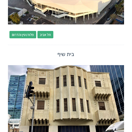
תל אביב
פלורנטין והדרום
בית שיף