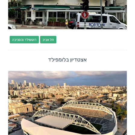
תל אביב
רוטשילד והסביבה
אצטדיון בלומפילד