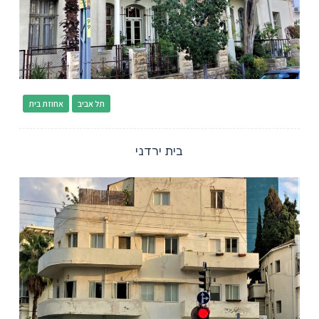
תל אביב
אחוזת בית
בית ירדני