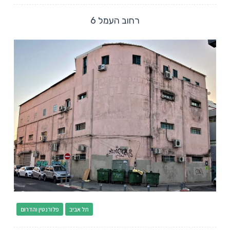
רחוב העמל 6
תל אביב
פלורנטין והדרום