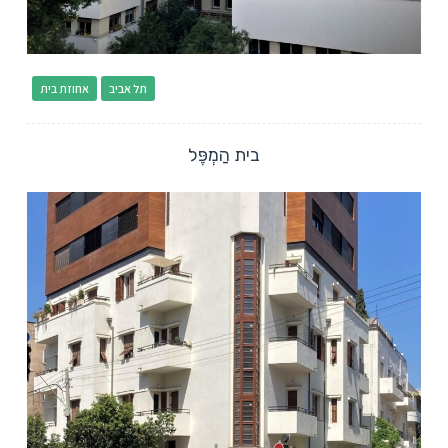
תל אביב
אחוזת בית
בית הַמְפֶּל