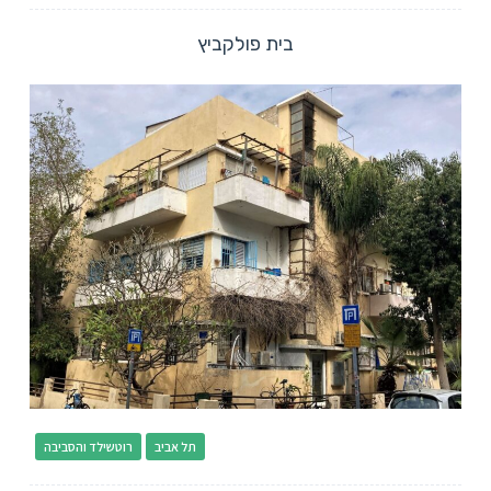
בית פולקביץ
תל אביב
רוטשילד והסביבה