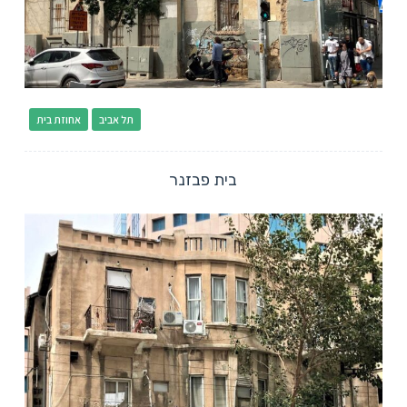
תל אביב
אחוזת בית
בית פבזנר