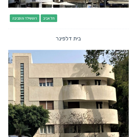
תל אביב
רוטשילד והסביבה
בית דלפינר