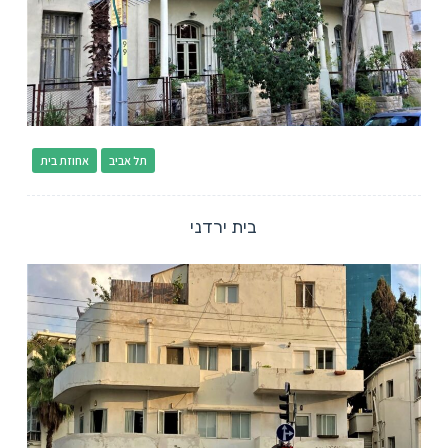
תל אביב
אחוזת בית
בית ירדני