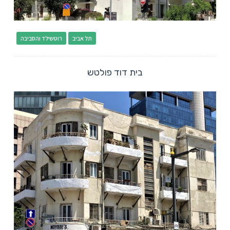
תל אביב
רוטשילד והסביבה
בית דוד פולטש