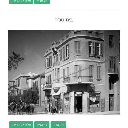
תל אביב
אלנבי והסביבה
בית טג’ר
תל אביב
לב העיר
אלנבי והסביבה