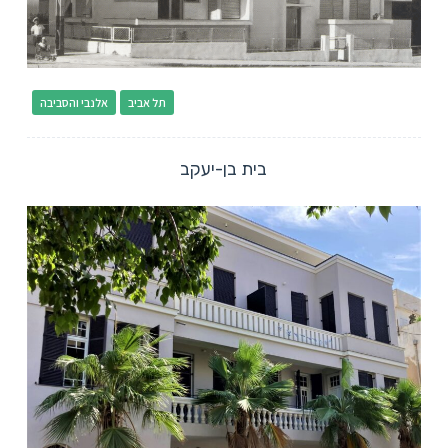
תל אביב
אלנבי והסביבה
בית בן-יעקב